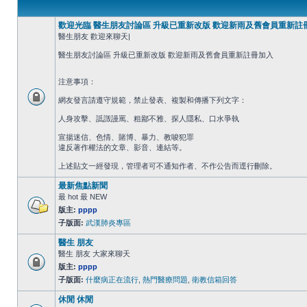
歡迎光臨 醫生朋友討論區 升級已重新改版 歡迎新雨及舊會員重新註
醫生朋友 歡迎來聊天|
醫生朋友討論區 升級已重新改版 歡迎新雨及舊會員重新註冊加入
注意事項：
網友發言請遵守規範，禁止發表、複製和傳播下列文字：
人身攻擊、詆譭謾罵、粗鄙不雅、探人隱私、口水爭執
宣揚迷信、色情、賭博、暴力、教唆犯罪
違反著作權法的文章、影音、連結等。
上述貼文一經發現，管理者可不通知作者、不作公告而逕行刪除。
最新焦點新聞
最 hot 最 NEW
版主:
pppp
子版面:
武漢肺炎專區
醫生 朋友
醫生 朋友 大家來聊天
版主:
pppp
子版面:
什麼病正在流行
,
熱門醫療問題
,
衛教信箱回答
休閒 休閒