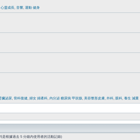
,
心靈成長
,
音響
,
運動 健身
腎臟泌尿
,
骨科復健
,
婦女 婦產科
,
內分泌 糖尿病 甲狀腺
,
美容整形皮膚
,
外科
,
眼科
,
養生 減重
資料是根據過去 5 分鐘內使用者的活動記錄)