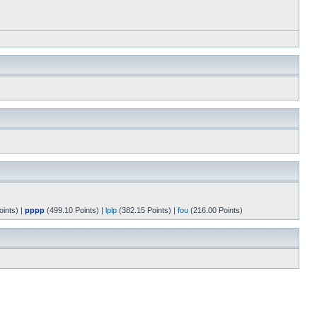
ints) |
pppp
(499.10 Points) |
lplp
(382.15 Points) |
fou
(216.00 Points)