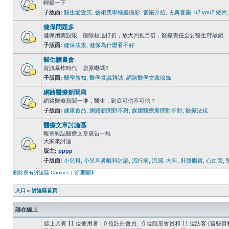
輕鬆一下
子版面:
醫生愛說笑
,
藝術美學繪畫攝影
,
音樂介紹
,
古典音樂
,
u2 you2 短片
健保問題多
健保用藥設限，刪除核退打折，放大回推百倍，醫療責任全要醫生背黑鍋
子版面:
健保法規
,
健保為什麼看不好
醫生讀書會
資訊暴炸時代，您累嘞嗎?
子版面:
醫學新知
,
醫學常識雜誌
,
網路醫學文章節錄
網路醫療新聞局
網路醫療新聞一堆，醫生，到底可信不可信？
子版面:
健康食品
,
網路新聞對不對
,
媒體醫療新聞對不對
,
醫療法規
醫療文章討論區
報章雜誌醫療文章廣告一堆
大家來討論
版主:
pppp
子版面:
小兒科
,
小兒耳鼻喉科討論
,
流行病
,
流感
,
內科
,
肝膽腸胃
,
心血管
,
刪除所有討論區 Cookies
|
管理團隊
入口
»
討論區首頁
誰在線上
線上共有
11
位使用者：0 位註冊會員、0 位隱形會員和 11 位訪客 (這些