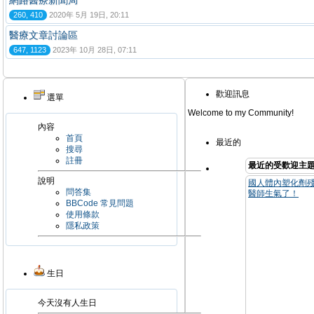
網路醫療新聞局
260, 410
2020年 5月 19日, 20:11
醫療文章討論區
647, 1123
2023年 10月 28日, 07:11
歡迎訊息
選單
Welcome to my Community!
內容
首頁
最近的
搜尋
註冊
最近的受歡迎主
說明
國人體內塑化劑殘
問答集
醫師生氣了！
BBCode 常見問題
使用條款
隱私政策
生日
今天沒有人生日