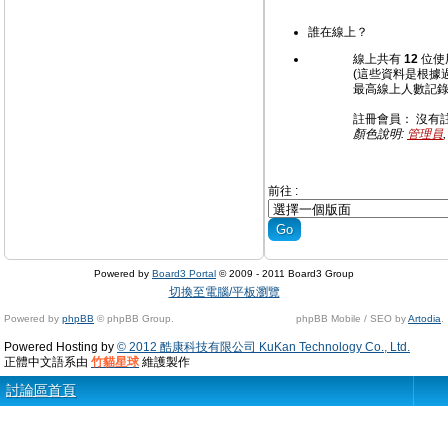
誰在線上？
線上共有
12
位使
(這些資料是根據過
最高線上人數記
註冊會員： 沒有
顏色說明:
管理員
前往 :
Powered by
Board3 Portal
© 2009 - 2011 Board3 Group
切換至電腦/平板瀏覽
Powered by
phpBB
© phpBB Group.
phpBB Mobile / SEO by
Artodia
.
Powered Hosting by
© 2012 酷康科技有限公司 KuKan Technology Co., Ltd.
正體中文語系由
竹貓星球
維護製作
討論區首頁