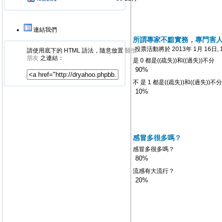
連結我們
所謂專家不黯實務，專門害人家 ,
投票活動將於 2013年 1月 16日, 1
請使用底下的 HTML 語法，隨意放置
醫生
朋友
之連結：
是 0 都是((疏失))和((過失))不分
90%
不 是 1 都是((疏失))和((過失))不分
10%
感冒多很多嗎？
感冒多很多嗎？
80%
流感有大流行？
20%