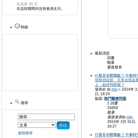
在未來 30 天
在這段期間內沒有會員生日。
時鐘
最新消息
回覆
觀看
最後發表
什麼是米酵菌酸？ 中毒時
現那些症狀，又常出現在
上，如何預防呢？
發表於 由
min
» 2024年 3
日, 18:20
版面:
熱門醫療問題
搜尋
2
回覆
33858
觀看
最後發表
由
min
2024年 3月 31日,
18:27
進階搜尋
什麼是米酵菌酸？ 中毒時