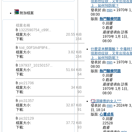
現那些症狀，又常出現在
上，如何預防呢？
發表於 由
min
» 1970年 1
附加檔案
08:00
版面:
熱門醫療問題
0
回覆
檔案名稱
0
觀看
1322590754_c99f...
最後發表
由 訪客
檔案大小:
20.55 KiB
1970年 1月 1日,
下載:
164
08:00
!cid_00F3A4F9F4...
什麼是米酵菌酸？ 中毒時
檔案大小:
3.82 KiB
現那些症狀，又常出現在
下載:
164
上，如何預防呢？
發表於 由
min
» 1970年 1
197937_10150157...
08:00
檔案大小:
51.64 KiB
版面:
熱門醫療問題
下載:
64
0
回覆
0
觀看
pic21706
最後發表
由 訪客
檔案大小:
34 KiB
1970年 1月 1日,
下載:
90
08:00
pic31357
*上課睡覺的女人***
檔案大小:
32.87 KiB
發表於 由
min
» 2024年 3
下載:
91
日, 18:14
版面:
心靈成長
pic32129
0
回覆
檔案大小:
37.72 KiB
22528
下載:
93
觀看