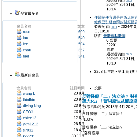
最後發表
由
min
2024年 3月 31日,
18:14
發文最多者
住醫院便宜還是住飯店便
健保已引發台灣的醫療國
會員名稱
文章
發表於 由
min
» 2024年 3
日, 18:10
rose
609
版面:
最新焦點新聞
lou
540
0
回覆
lee
504
22201
觀看
chou
357
最後發表
由
min
mei
341
2024年 3月 31日,
18:10
2258 個主題 • 第
1
頁 (共
最新的會員
會員名稱
註冊時間
投票
23 9月
wang k
反對醫療「二」法立法？ 醫
23 9月
thinthin
擴大化」！醫糾處理及醫療
23 9月
diving king
投票活動將於 2013年 4月 20日, 2
23 9月
CEOJ
反對 醫療「二」法立法？
12 8月
chlee13
100%
28 5月
ykm1212
贊成 醫療「二」法立法？
18 4月
sjr032
沒有投票
30 11月
kx2231