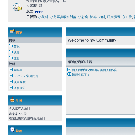
報章雜誌醫療文章廣告一堆
大家來討論
版主:
pppp
子版面:
小兒科
,
小兒耳鼻喉科討論
,
流行病
,
流感
,
內科
,
肝膽腸胃
,
心血管
,
選單
Welcome to my Community!
內容
首頁
搜尋
註冊
最近的受歡迎主題
說明
問答集
國人體內塑化劑殘留 美國人的5倍
醫師生氣了！
BBCode 常見問題
使用條款
隱私政策
生日
今天沒有人生日
在未來 30 天:
在這段期間內沒有會員生日。
時鐘