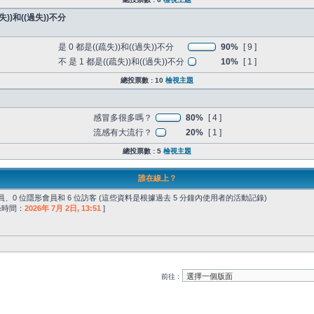
))和((過失))不分
是 0 都是((疏失))和((過失))不分
90%
[ 9 ]
不 是 1 都是((疏失))和((過失))不分
10%
[ 1 ]
總投票數 : 10
檢視主題
感冒多很多嗎？
80%
[ 4 ]
流感有大流行？
20%
[ 1 ]
總投票數 : 5
檢視主題
誰在線上？
、0 位隱形會員和 6 位訪客 (這些資料是根據過去 5 分鐘內使用者的活動記錄)
記錄時間：
2026年 7月 2日, 13:51
]
前往 :