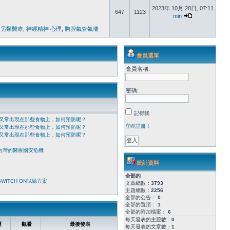
2023年 10月 28日, 07:11
647
1123
min
 另類醫療
,
神經精神 心理
,
胸腔氣管氣喘
會員選單
會員名稱:
密碼:
記得我
又常出現在那些食物上，如何預防呢？
立即註冊！
又常出現在那些食物上，如何預防呢？
又常出現在那些食物上，如何預防呢？
台灣的醫療國安危機
統計資料
全部的
ITCH ON試驗方案
文章總數：
3793
主題總數：
2256
全部的公告：
0
全部的置頂：
1
全部的附加檔案：
6
每天發表的主題數：
0
覆
觀看
最後發表
每天發表的文章數：
1