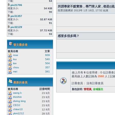
下載:
64
pic21706
所謂專家不黯實務，專門害人家 , 都是((疏失
檔案大小:
34 KiB
投票活動將於 2013年 1月 16日, 17:52 結束
下載:
90
pic31357
檔案大小:
32.87 KiB
下載:
91
pic32129
檔案大小:
37.72 KiB
下載:
93
感冒多很多嗎？
發文最多者
會員名稱
文章
rose
609
lou
540
lee
504
chou
357
mei
341
線上共有
6
位使用者：0 位註冊會員
最高線上人數記錄為
2560
人 [ 
最新的會員
註冊會員： 沒有註冊會員
會員名稱
註冊時間
顏色說明:
管理員
,
全域版主
wang k
23 9月
thinthin
23 9月
diving king
23 9月
CEOJ
23 9月
chlee13
12 8月
ykm1212
28 5月