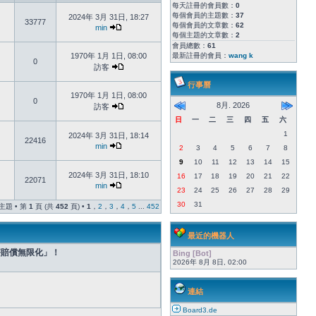
每天註冊的會員數：
0
每個會員的主題數：
37
2024年 3月 31日, 18:27
33777
每個會員的文章數：
62
min
每個主題的文章數：
2
會員總數：
61
1970年 1月 1日, 08:00
最新註冊的會員：
wang k
0
訪客
行事曆
1970年 1月 1日, 08:00
0
8月. 2026
訪客
日
一
二
三
四
五
六
1
2024年 3月 31日, 18:14
22416
min
2
3
4
5
6
7
8
9
10
11
12
13
14
15
2024年 3月 31日, 18:10
16
17
18
19
20
21
22
22071
min
23
24
25
26
27
28
29
30
31
個主題 • 第
1
頁 (共
452
頁) •
1
，
2
，
3
，
4
，
5
...
452
最近的機器人
療賠償無限化」！
Bing [Bot]
2026年 8月 8日, 02:00
連結
Board3.de