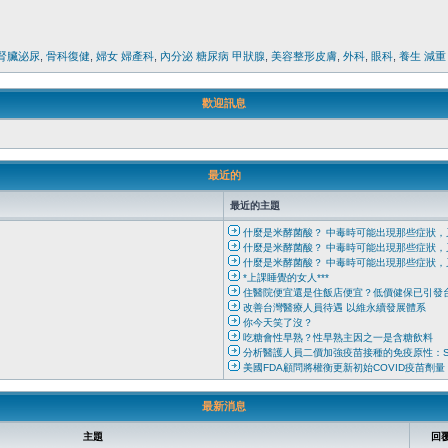
腎臟泌尿
,
骨科復健
,
婦女 婦產科
,
內分泌 糖尿病 甲狀腺
,
美容整形皮膚
,
外科
,
眼科
,
養生 減重
歡迎訊息
最近的
最近的主題
什麼是米酵菌酸？ 中毒時可能出現那些症狀，
什麼是米酵菌酸？ 中毒時可能出現那些症狀，
什麼是米酵菌酸？ 中毒時可能出現那些症狀，
*上課睡覺的女人***
住醫院便宜還是住飯店便宜？低價健保已引發
改善台灣醫療人員待遇 以維永續發展體系
你今天笑了沒？
吃糖會性早熟？性早熟主因之一是含糖飲料
分析醫護人員二價加強疫苗接種的免疫原性：SW
美國FDA顧問將權衡更新初始COVID疫苗劑量
最新消息
主題
回