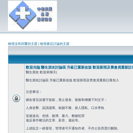
檢視沒有回覆的主題
|
檢視最近討論的主題
歡迎光臨 醫生朋友討論區 升級已重新改版 歡迎新雨及舊會員重新註
醫生朋友 歡迎來聊天|
醫生朋友討論區 升級已重新改版 歡迎新雨及舊會員重新註冊加入
注意事項：
網友發言請遵守規範，禁止發表、複製和傳播下列文字：
人身攻擊、詆譭謾罵、粗鄙不雅、探人隱私、口水爭執
宣揚迷信、色情、賭博、暴力、教唆犯罪
違反著作權法的文章、影音、連結等。
上述貼文一經發現，管理者可不通知作者、不作公告而逕行刪除。