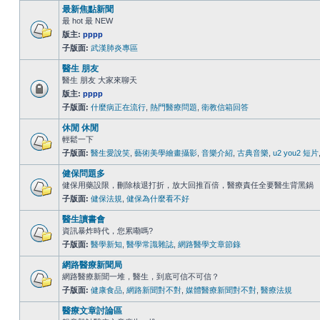
最新焦點新聞
最 hot 最 NEW
版主:
pppp
子版面:
武漢肺炎專區
醫生 朋友
醫生 朋友 大家來聊天
版主:
pppp
子版面:
什麼病正在流行
,
熱門醫療問題
,
衛教信箱回答
休閒 休閒
輕鬆一下
子版面:
醫生愛說笑
,
藝術美學繪畫攝影
,
音樂介紹
,
古典音樂
,
u2 you2 短片
健保問題多
健保用藥設限，刪除核退打折，放大回推百倍，醫療責任全要醫生背黑鍋
子版面:
健保法規
,
健保為什麼看不好
醫生讀書會
資訊暴炸時代，您累嘞嗎?
子版面:
醫學新知
,
醫學常識雜誌
,
網路醫學文章節錄
網路醫療新聞局
網路醫療新聞一堆，醫生，到底可信不可信？
子版面:
健康食品
,
網路新聞對不對
,
媒體醫療新聞對不對
,
醫療法規
醫療文章討論區