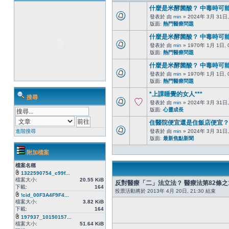
什麼是米酵菌酸？ 中毒時可
發表於 由
min
» 2024年 3月 31日,
版面:
熱門醫療問題
什麼是米酵菌酸？ 中毒時可
發表於 由
min
» 1970年 1月 1日, 
版面:
熱門醫療問題
什麼是米酵菌酸？ 中毒時可
發表於 由
min
» 1970年 1月 1日, 
版面:
熱門醫療問題
*上課睡覺的女人***
搜尋
發表於 由
min
» 2024年 3月 31日,
版面:
心靈成長
住醫院便宜還是住飯店便宜？
進階搜尋
發表於 由
min
» 2024年 3月 31日,
版面:
最新焦點新聞
附加檔案
檔案名稱
1322590754_c99f...
檔案大小:
20.55 KiB
反對醫療「二」法立法？ 醫療法第82條
下載:
164
投票活動將於 2013年 4月 20日, 21:30 結束
!cid_00F3A4F9F4...
檔案大小:
3.82 KiB
下載:
164
197937_10150157...
檔案大小:
51.64 KiB