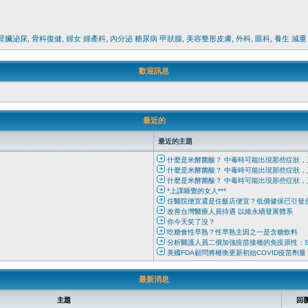
腎臟泌尿
,
骨科復健
,
婦女 婦產科
,
內分泌 糖尿病 甲狀腺
,
美容整形皮膚
,
外科
,
眼科
,
養生 減重
歡迎訊息
最近的
最近的主題
什麼是米酵菌酸？ 中毒時可能出現那些症狀，
什麼是米酵菌酸？ 中毒時可能出現那些症狀，
什麼是米酵菌酸？ 中毒時可能出現那些症狀，
*上課睡覺的女人***
住醫院便宜還是住飯店便宜？低價健保已引發
改善台灣醫療人員待遇 以維永續發展體系
你今天笑了沒？
吃糖會性早熟？性早熟主因之一是含糖飲料
分析醫護人員二價加強疫苗接種的免疫原性：SW
美國FDA顧問將權衡更新初始COVID疫苗劑量
最新消息
主題
回