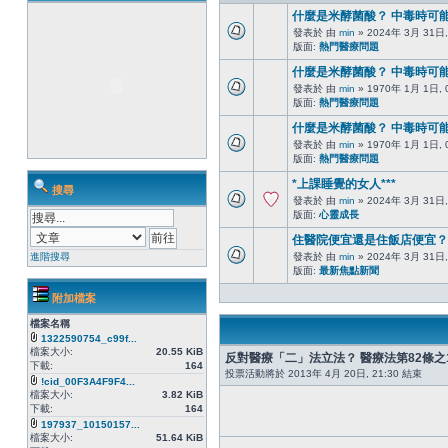
什麼是米酵菌酸？ 中毒時可
發表於 由
min
» 2024年 3月 31日,
版面:
熱門醫療問題
什麼是米酵菌酸？ 中毒時可
發表於 由
min
» 1970年 1月 1日, 
版面:
熱門醫療問題
什麼是米酵菌酸？ 中毒時可
發表於 由
min
» 1970年 1月 1日, 
版面:
熱門醫療問題
*上課睡覺的女人***
搜尋
發表於 由
min
» 2024年 3月 31日,
版面:
心靈成長
住醫院便宜還是住飯店便宜？
進階搜尋
發表於 由
min
» 2024年 3月 31日,
版面:
最新焦點新聞
附加檔案
檔案名稱
1322590754_c99f...
檔案大小:
20.55 KiB
反對醫療「二」法立法？ 醫療法第82條
下載:
164
投票活動將於 2013年 4月 20日, 21:30 結束
!cid_00F3A4F9F4...
檔案大小:
3.82 KiB
下載:
164
197937_10150157...
檔案大小:
51.64 KiB