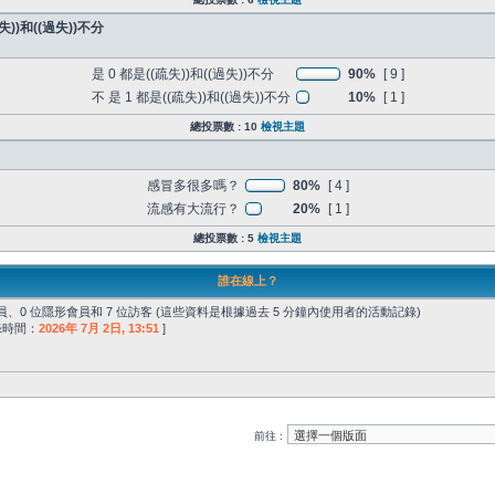
))和((過失))不分
是 0 都是((疏失))和((過失))不分
90%
[ 9 ]
不 是 1 都是((疏失))和((過失))不分
10%
[ 1 ]
總投票數 : 10
檢視主題
感冒多很多嗎？
80%
[ 4 ]
流感有大流行？
20%
[ 1 ]
總投票數 : 5
檢視主題
誰在線上？
、0 位隱形會員和 7 位訪客 (這些資料是根據過去 5 分鐘內使用者的活動記錄)
記錄時間：
2026年 7月 2日, 13:51
]
前往 :