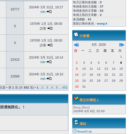
每天註冊的會員數：
0
每個會員的主題數：
37
2024年 3月 31日, 18:27
33777
每個會員的文章數：
62
min
每個主題的文章數：
2
會員總數：
61
1970年 1月 1日, 08:00
最新註冊的會員：
wang k
0
訪客
行事曆
1970年 1月 1日, 08:00
0
8月. 2026
訪客
日
一
二
三
四
五
六
1
2024年 3月 31日, 18:14
22415
min
2
3
4
5
6
7
8
9
10
11
12
13
14
15
2024年 3月 31日, 18:10
16
17
18
19
20
21
22
22068
min
23
24
25
26
27
28
29
30
31
個主題 • 第
1
頁 (共
452
頁) •
1
，
2
，
3
，
4
，
5
...
452
最近的機器人
療賠償無限化」！
Bing [Bot]
2026年 8月 8日, 02:00
連結
Board3.de