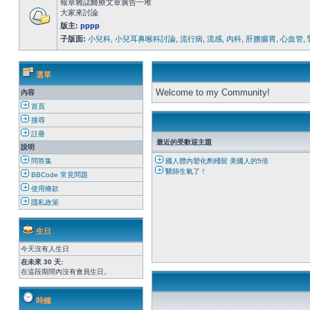
報章雜誌醫療文章廣告一堆
大家來討論
版主:
pppp
子版面:
小兒科
,
小兒耳鼻喉科討論
,
流行病
,
流感
,
內科
,
肝膽腸胃
,
心血管
,
選單
Welcome to my Community!
內容
首頁
搜尋
註冊
最近的受歡迎主題
說明
問答集
國人體內塑化劑殘留 美國人的5倍
醫師生氣了！
BBCode 常見問題
使用條款
隱私政策
生日
今天沒有人生日
在未來 30 天:
在這段期間內沒有會員生日。
時鐘