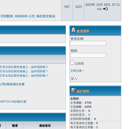
2023年 10月 28日, 07:11
647
1123
min
 另類醫療
,
神經精神 心理
,
胸腔氣管氣喘
會員選單
會員名稱:
密碼:
記得我
又常出現在那些食物上，如何預防呢？
立即註冊！
又常出現在那些食物上，如何預防呢？
又常出現在那些食物上，如何預防呢？
台灣的醫療國安危機
統計資料
全部的
ITCH ON試驗方案
文章總數：
3793
主題總數：
2256
全部的公告：
0
全部的置頂：
1
全部的附加檔案：
6
每天發表的主題數：
0
覆
觀看
最後發表
每天發表的文章數：
1