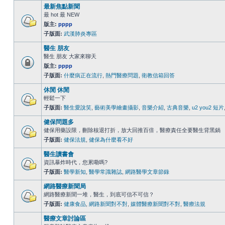
最新焦點新聞
最 hot 最 NEW
版主:
pppp
子版面:
武漢肺炎專區
醫生 朋友
醫生 朋友 大家來聊天
版主:
pppp
子版面:
什麼病正在流行
,
熱門醫療問題
,
衛教信箱回答
休閒 休閒
輕鬆一下
子版面:
醫生愛說笑
,
藝術美學繪畫攝影
,
音樂介紹
,
古典音樂
,
u2 you2 短片
健保問題多
健保用藥設限，刪除核退打折，放大回推百倍，醫療責任全要醫生背黑鍋
子版面:
健保法規
,
健保為什麼看不好
醫生讀書會
資訊暴炸時代，您累嘞嗎?
子版面:
醫學新知
,
醫學常識雜誌
,
網路醫學文章節錄
網路醫療新聞局
網路醫療新聞一堆，醫生，到底可信不可信？
子版面:
健康食品
,
網路新聞對不對
,
媒體醫療新聞對不對
,
醫療法規
醫療文章討論區