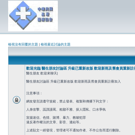
檢視沒有回覆的主題
|
檢視最近討論的主題
歡迎光臨 醫生朋友討論區 升級已重新改版 歡迎新雨及舊會員重新註
醫生朋友 歡迎來聊天|
醫生朋友討論區 升級已重新改版 歡迎新雨及舊會員重新註冊加入
注意事項：
網友發言請遵守規範，禁止發表、複製和傳播下列文字：
人身攻擊、詆譭謾罵、粗鄙不雅、探人隱私、口水爭執
宣揚迷信、色情、賭博、暴力、教唆犯罪
違反著作權法的文章、影音、連結等。
上述貼文一經發現，管理者可不通知作者、不作公告而逕行刪除。