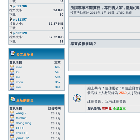
下載:
64
pic21706
所謂專家不黯實務，專門害人家 , 都是((疏失
檔案大小:
34 KiB
投票活動將於 2013年 1月 16日, 17:52 結束
下載:
90
pic31357
檔案大小:
32.87 KiB
下載:
91
pic32129
檔案大小:
37.72 KiB
下載:
93
感冒多很多嗎？
發文最多者
會員名稱
文章
rose
609
lou
540
lee
504
chou
357
mei
341
線上共有
7
位使用者：0 位註冊會員
最高線上人數記錄為
2560
人 [ 
最新的會員
註冊會員： 沒有註冊會員
會員名稱
註冊時間
顏色說明:
管理員
,
全域版主
wang k
23 9月
thinthin
23 9月
diving king
23 9月
CEOJ
23 9月
chlee13
12 8月
ykm1212
28 5月