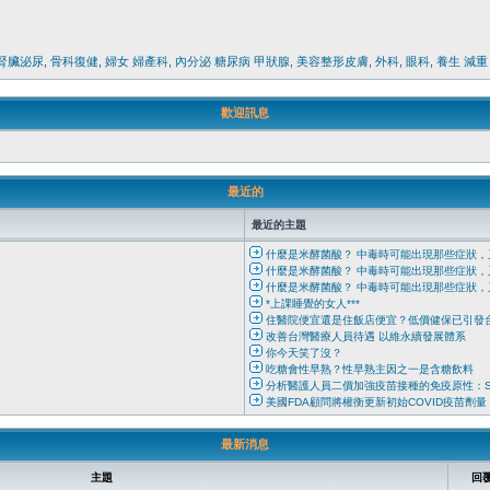
腎臟泌尿
,
骨科復健
,
婦女 婦產科
,
內分泌 糖尿病 甲狀腺
,
美容整形皮膚
,
外科
,
眼科
,
養生 減重
歡迎訊息
最近的
最近的主題
什麼是米酵菌酸？ 中毒時可能出現那些症狀，
什麼是米酵菌酸？ 中毒時可能出現那些症狀，
什麼是米酵菌酸？ 中毒時可能出現那些症狀，
*上課睡覺的女人***
住醫院便宜還是住飯店便宜？低價健保已引發
改善台灣醫療人員待遇 以維永續發展體系
你今天笑了沒？
吃糖會性早熟？性早熟主因之一是含糖飲料
分析醫護人員二價加強疫苗接種的免疫原性：SW
美國FDA顧問將權衡更新初始COVID疫苗劑量
最新消息
主題
回