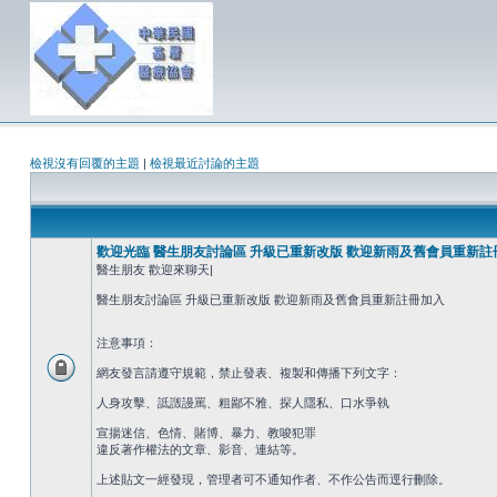
檢視沒有回覆的主題
|
檢視最近討論的主題
歡迎光臨 醫生朋友討論區 升級已重新改版 歡迎新雨及舊會員重新註
醫生朋友 歡迎來聊天|
醫生朋友討論區 升級已重新改版 歡迎新雨及舊會員重新註冊加入
注意事項：
網友發言請遵守規範，禁止發表、複製和傳播下列文字：
人身攻擊、詆譭謾罵、粗鄙不雅、探人隱私、口水爭執
宣揚迷信、色情、賭博、暴力、教唆犯罪
違反著作權法的文章、影音、連結等。
上述貼文一經發現，管理者可不通知作者、不作公告而逕行刪除。