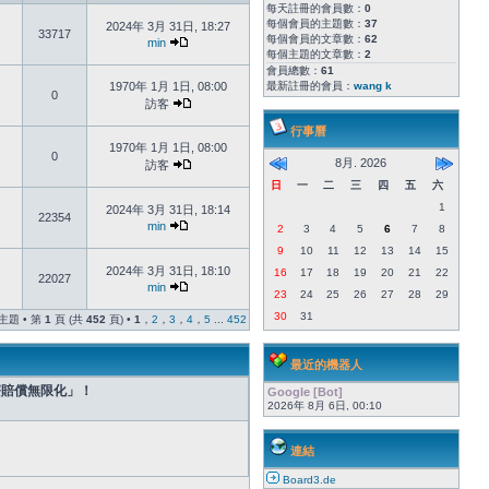
每天註冊的會員數：
0
每個會員的主題數：
37
2024年 3月 31日, 18:27
33717
每個會員的文章數：
62
min
每個主題的文章數：
2
會員總數：
61
1970年 1月 1日, 08:00
最新註冊的會員：
wang k
0
訪客
行事曆
1970年 1月 1日, 08:00
0
8月. 2026
訪客
日
一
二
三
四
五
六
1
2024年 3月 31日, 18:14
22354
min
2
3
4
5
6
7
8
9
10
11
12
13
14
15
2024年 3月 31日, 18:10
16
17
18
19
20
21
22
22027
min
23
24
25
26
27
28
29
30
31
個主題 • 第
1
頁 (共
452
頁) •
1
，
2
，
3
，
4
，
5
...
452
最近的機器人
療賠償無限化」！
Google [Bot]
2026年 8月 6日, 00:10
連結
Board3.de