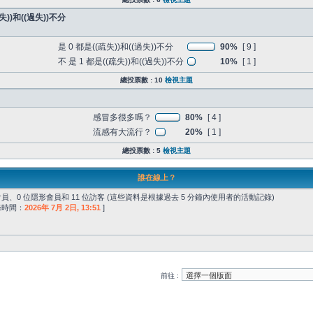
))和((過失))不分
是 0 都是((疏失))和((過失))不分
90%
[ 9 ]
不 是 1 都是((疏失))和((過失))不分
10%
[ 1 ]
總投票數 : 10
檢視主題
感冒多很多嗎？
80%
[ 4 ]
流感有大流行？
20%
[ 1 ]
總投票數 : 5
檢視主題
誰在線上？
員、0 位隱形會員和 11 位訪客 (這些資料是根據過去 5 分鐘內使用者的活動記錄)
記錄時間：
2026年 7月 2日, 13:51
]
前往 :