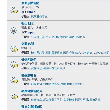
最新焦點新聞
最 hot 最 NEW
版主:
pppp
子版面:
武漢肺炎專區
醫生 朋友
醫生 朋友 大家來聊天
版主:
pppp
子版面:
什麼病正在流行
,
熱門醫療問題
,
衛教信箱回答
休閒 休閒
輕鬆一下
子版面:
醫生愛說笑
,
藝術美學繪畫攝影
,
音樂介紹
,
古典音樂
,
u2 you2 短片
健保問題多
健保用藥設限，刪除核退打折，放大回推百倍，醫療責任全要醫生背黑鍋
子版面:
健保法規
,
健保為什麼看不好
醫生讀書會
資訊暴炸時代，您累嘞嗎?
子版面:
醫學新知
,
醫學常識雜誌
,
網路醫學文章節錄
網路醫療新聞局
網路醫療新聞一堆，醫生，到底可信不可信？
子版面:
健康食品
,
網路新聞對不對
,
媒體醫療新聞對不對
,
醫療法規
醫療文章討論區