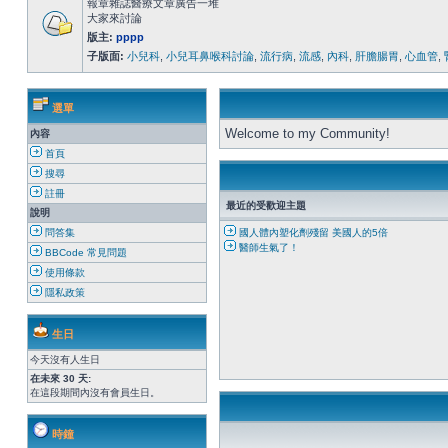
報章雜誌醫療文章廣告一堆
大家來討論
版主:
pppp
子版面:
小兒科
,
小兒耳鼻喉科討論
,
流行病
,
流感
,
內科
,
肝膽腸胃
,
心血管
,
選單
Welcome to my Community!
內容
首頁
搜尋
註冊
最近的受歡迎主題
說明
問答集
國人體內塑化劑殘留 美國人的5倍
醫師生氣了！
BBCode 常見問題
使用條款
隱私政策
生日
今天沒有人生日
在未來 30 天:
在這段期間內沒有會員生日。
時鐘