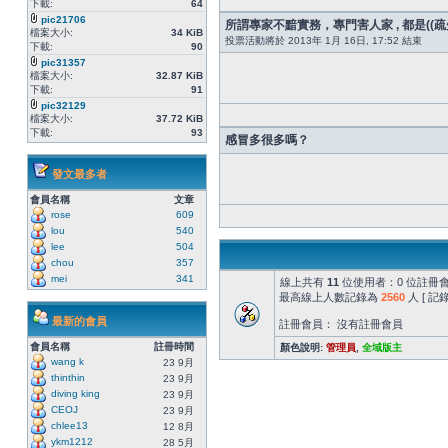
下載:
64
pic21706
所謂專家不黯實務，專門害人家 , 都是((疏失
檔案大小:
34 KiB
投票活動將於 2013年 1月 16日, 17:52 結束
下載:
90
pic31357
檔案大小:
32.87 KiB
下載:
91
pic32129
檔案大小:
37.72 KiB
下載:
93
感冒多很多嗎？
發文最多者
會員名稱
文章
rose
609
lou
540
lee
504
chou
357
mei
341
線上共有
11
位使用者：0 位註冊會
最高線上人數記錄為
2560
人 [ 
最新的會員
註冊會員： 沒有註冊會員
會員名稱
註冊時間
顏色說明:
管理員
,
全域版主
wang k
23 9月
thinthin
23 9月
diving king
23 9月
CEOJ
23 9月
chlee13
12 8月
ykm1212
28 5月