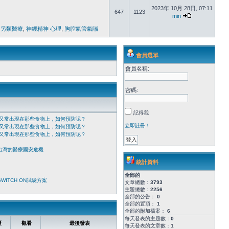
2023年 10月 28日, 07:11
647
1123
min
 另類醫療
,
神經精神 心理
,
胸腔氣管氣喘
會員選單
會員名稱:
密碼:
記得我
又常出現在那些食物上，如何預防呢？
立即註冊！
又常出現在那些食物上，如何預防呢？
又常出現在那些食物上，如何預防呢？
台灣的醫療國安危機
統計資料
全部的
ITCH ON試驗方案
文章總數：
3793
主題總數：
2256
全部的公告：
0
全部的置頂：
1
全部的附加檔案：
6
每天發表的主題數：
0
覆
觀看
最後發表
每天發表的文章數：
1