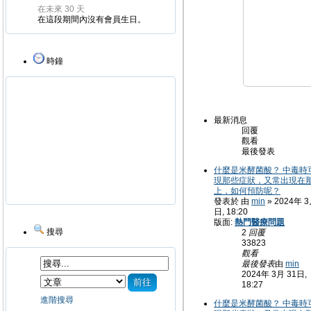
在未來 30 天
在這段期間內沒有會員生日。
時鐘
最新消息
回覆
觀看
最後發表
什麼是米酵菌酸？ 中毒時
現那些症狀，又常出現在
上，如何預防呢？
發表於 由
min
» 2024年 3
日, 18:20
版面:
熱門醫療問題
搜尋
2
回覆
33823
觀看
最後發表
由
min
2024年 3月 31日,
18:27
進階搜尋
什麼是米酵菌酸？ 中毒時