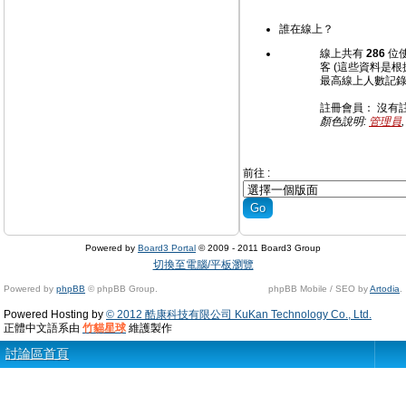
誰在線上？
線上共有
286
位使
客 (這些資料是根
最高線上人數記
註冊會員： 沒有
顏色說明:
管理員
前往 :
Powered by
Board3 Portal
© 2009 - 2011 Board3 Group
切換至電腦/平板瀏覽
Powered by
phpBB
© phpBB Group.
phpBB Mobile / SEO by
Artodia
.
Powered Hosting by
© 2012 酷康科技有限公司 KuKan Technology Co., Ltd.
正體中文語系由
竹貓星球
維護製作
討論區首頁