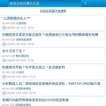
檢視沒有回覆的主題
#
切換至電腦/平板瀏覽
*上課睡覺的女人***
由 min 位於
心靈成長
0
2024年 3月 31日, 18:14
住醫院便宜還是住飯店便宜？低價健保已引發台灣的醫療國安危機
由 min 位於
最新焦點新聞
0
2024年 3月 31日, 18:10
你今天笑了沒？
由 min 位於
醫生愛說笑
0
2024年 3月 31日, 17:51
吃糖會性早熟？性早熟主因之一是含糖飲料
由 min 位於
小兒科
0
2023年 10月 28日, 07:11
分析醫護人員二價加強疫苗接種的免疫原性：SWITCH ON試驗方案
由 lou 位於
武漢肺炎專區
0
2022年 12月 19日, 10:09
美國FDA顧問將權衡更新初始COVID疫苗劑量
由 lou 位於
武漢肺炎專區