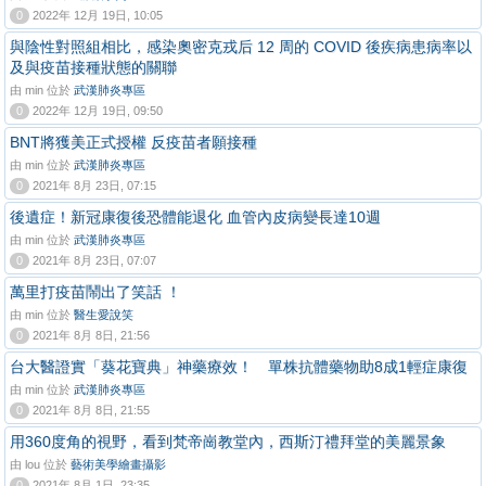
0
2022年 12月 19日, 10:05
與陰性對照組相比，感染奧密克戎后 12 周的 COVID 後疾病患病率以
及與疫苗接種狀態的關聯
由 min 位於
武漢肺炎專區
0
2022年 12月 19日, 09:50
BNT將獲美正式授權 反疫苗者願接種
由 min 位於
武漢肺炎專區
0
2021年 8月 23日, 07:15
後遺症！新冠康復後恐體能退化 血管內皮病變長達10週
由 min 位於
武漢肺炎專區
0
2021年 8月 23日, 07:07
萬里打疫苗鬧出了笑話 ！
由 min 位於
醫生愛說笑
0
2021年 8月 8日, 21:56
台大醫證實「葵花寶典」神藥療效！ 單株抗體藥物助8成1輕症康復
由 min 位於
武漢肺炎專區
0
2021年 8月 8日, 21:55
用360度角的視野，看到梵帝崗教堂內，西斯汀禮拜堂的美麗景象
由 lou 位於
藝術美學繪畫攝影
0
2021年 8月 1日, 23:35