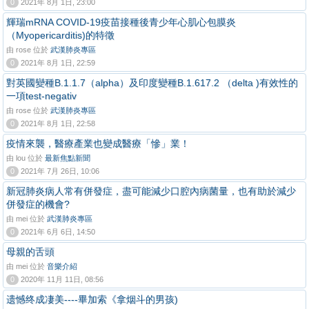
0
2021年 8月 1日, 23:00
輝瑞mRNA COVID-19疫苗接種後青少年心肌心包膜炎
（Myopericarditis)的特徵
由 rose 位於
武漢肺炎專區
0
2021年 8月 1日, 22:59
對英國變種B.1.1.7（alpha）及印度變種B.1.617.2 （delta )有效性的
一項test-negativ
由 rose 位於
武漢肺炎專區
0
2021年 8月 1日, 22:58
疫情來襲，醫療產業也變成醫療「慘」業！
由 lou 位於
最新焦點新聞
0
2021年 7月 26日, 10:06
新冠肺炎病人常有併發症，盡可能減少口腔內病菌量，也有助於減少
併發症的機會?
由 mei 位於
武漢肺炎專區
0
2021年 6月 6日, 14:50
母親的舌頭
由 mei 位於
音樂介紹
0
2020年 11月 11日, 08:56
遗憾终成凄美----畢加索《拿烟斗的男孩)