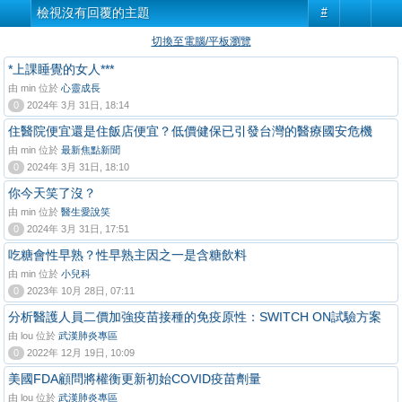
檢視沒有回覆的主題
#
切換至電腦/平板瀏覽
*上課睡覺的女人***
由 min 位於
心靈成長
0
2024年 3月 31日, 18:14
住醫院便宜還是住飯店便宜？低價健保已引發台灣的醫療國安危機
由 min 位於
最新焦點新聞
0
2024年 3月 31日, 18:10
你今天笑了沒？
由 min 位於
醫生愛說笑
0
2024年 3月 31日, 17:51
吃糖會性早熟？性早熟主因之一是含糖飲料
由 min 位於
小兒科
0
2023年 10月 28日, 07:11
分析醫護人員二價加強疫苗接種的免疫原性：SWITCH ON試驗方案
由 lou 位於
武漢肺炎專區
0
2022年 12月 19日, 10:09
美國FDA顧問將權衡更新初始COVID疫苗劑量
由 lou 位於
武漢肺炎專區