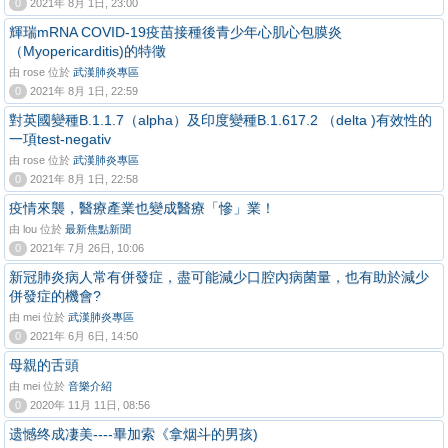
0
2021年 8月 1日, 23:00
輝瑞mRNA COVID-19疫苗接種後青少年心肌心包膜炎
（Myopericarditis)的特徵
由 rose 位於
武漢肺炎專區
0
2021年 8月 1日, 22:59
對英國變種B.1.1.7（alpha）及印度變種B.1.617.2 （delta )有效性的
一項test-negativ
由 rose 位於
武漢肺炎專區
0
2021年 8月 1日, 22:58
疫情來襲，醫療產業也變成醫療「慘」業！
由 lou 位於
最新焦點新聞
0
2021年 7月 26日, 10:06
新冠肺炎病人常有併發症，盡可能減少口腔內病菌量，也有助於減少
併發症的機會?
由 mei 位於
武漢肺炎專區
0
2021年 6月 6日, 14:50
母親的舌頭
由 mei 位於
音樂介紹
0
2020年 11月 11日, 08:56
遗憾终成凄美----畢加索《拿烟斗的男孩)