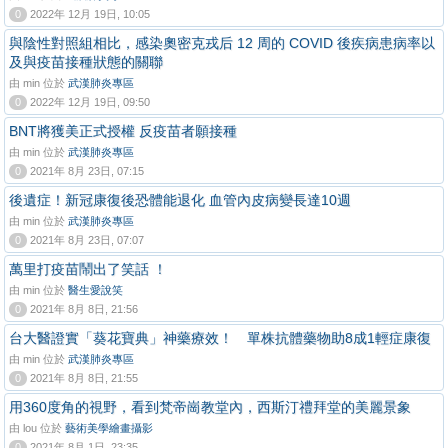
0
2022年 12月 19日, 10:05
與陰性對照組相比，感染奧密克戎后 12 周的 COVID 後疾病患病率以
及與疫苗接種狀態的關聯
由 min 位於
武漢肺炎專區
0
2022年 12月 19日, 09:50
BNT將獲美正式授權 反疫苗者願接種
由 min 位於
武漢肺炎專區
0
2021年 8月 23日, 07:15
後遺症！新冠康復後恐體能退化 血管內皮病變長達10週
由 min 位於
武漢肺炎專區
0
2021年 8月 23日, 07:07
萬里打疫苗鬧出了笑話 ！
由 min 位於
醫生愛說笑
0
2021年 8月 8日, 21:56
台大醫證實「葵花寶典」神藥療效！ 單株抗體藥物助8成1輕症康復
由 min 位於
武漢肺炎專區
0
2021年 8月 8日, 21:55
用360度角的視野，看到梵帝崗教堂內，西斯汀禮拜堂的美麗景象
由 lou 位於
藝術美學繪畫攝影
0
2021年 8月 1日, 23:35