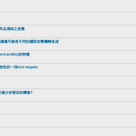
與耳朵清純之音樂
患者的腦傷可能有不同的腦部攻擊機轉造成
carditis)的特徵
效性的一項test-negativ
於減少併發症的機會?