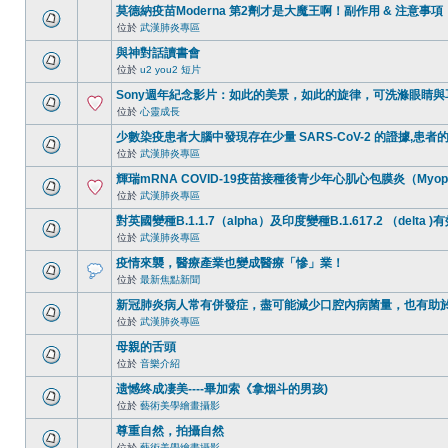
莫德納疫苗Moderna 第2劑才是大魔王啊！副作用 & 注意事項
位於
武漢肺炎專區
與神對話讀書會
位於
u2 you2 短片
Sony週年紀念影片：如此的美景，如此的旋律，可洗滌眼睛
位於
心靈成長
少數染疫患者大腦中發現存在少量 SARS-CoV-2 的證據,
位於
武漢肺炎專區
輝瑞mRNA COVID-19疫苗接種後青少年心肌心包膜炎（Myoperi
位於
武漢肺炎專區
對英國變種B.1.1.7（alpha）及印度變種B.1.617.2 （delta )有
位於
武漢肺炎專區
疫情來襲，醫療產業也變成醫療「慘」業！
位於
最新焦點新聞
新冠肺炎病人常有併發症，盡可能減少口腔內病菌量，也有助
位於
武漢肺炎專區
母親的舌頭
位於
音樂介紹
遗憾终成凄美----畢加索《拿烟斗的男孩)
位於
藝術美學繪畫攝影
尊重自然，拍攝自然
位於
藝術美學繪畫攝影