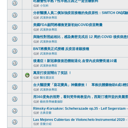
吃糖會性早熟？性早熟主因之一是含糖飲料
位於
小兒科
分析醫護人員二價加強疫苗接種的免疫原性：SWITCH ON試
位於
武漢肺炎專區
美國FDA顧問將權衡更新初始COVID疫苗劑量
位於
武漢肺炎專區
與陰性對照組相比，感染奧密克戎后 12 周的 COVID 後疾
位於
武漢肺炎專區
BNT將獲美正式授權 反疫苗者願接種
位於
武漢肺炎專區
後遺症！新冠康復後恐體能退化 血管內皮病變長達10週
位於
武漢肺炎專區
萬里打疫苗鬧出了笑話 ！
位於
醫生愛說笑
台大醫證實「葵花寶典」神藥療效！ 單株抗體藥物助8成1輕
位於
武漢肺炎專區
用360度角的視野，看到梵帝崗教堂內，西斯汀禮拜堂的美麗
位於
藝術美學繪畫攝影
Rimsky-Korsakov: Scheherazade op.35 - Leif Segerstam -
位於
古典音樂
Las Mejores Cubiertas de Violonchelo Instrumental 2020 -
位於
音樂介紹