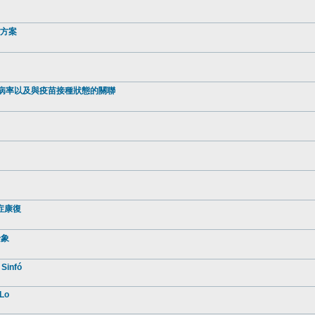
驗方案
病患病率以及與疫苗接種狀態的關聯
症康復
景象
 Sinfó
 Lo