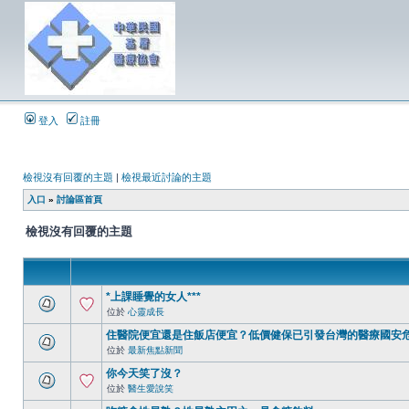
登入
註冊
檢視沒有回覆的主題
|
檢視最近討論的主題
入口
»
討論區首頁
檢視沒有回覆的主題
*上課睡覺的女人***
位於
心靈成長
住醫院便宜還是住飯店便宜？低價健保已引發台灣的醫療國安
位於
最新焦點新聞
你今天笑了沒？
位於
醫生愛說笑