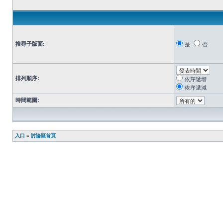
搜尋子版面:
是
否
排列順序:
依序遞增
依序遞減
時間範圍:
入口
»
討論區首頁