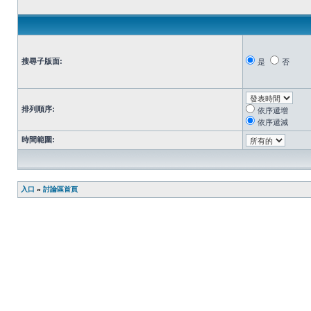
搜尋子版面:
是
否
排列順序:
依序遞增
依序遞減
時間範圍:
入口
»
討論區首頁