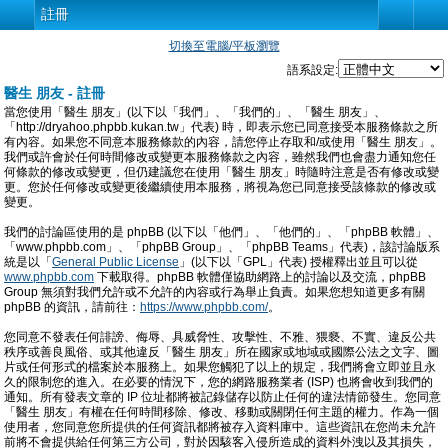
註冊
切換至電腦/平板瀏覽
語系設定:
醫生 朋友 - 註冊
當您使用「醫生 朋友」(以下以「我們」、「我們的」、「醫生 朋友」、
「http://dryahoo.phpbb.kukan.tw」代表) 時，即表示您已同意接受本服務條款之所
有內容。如果您不同意本服務條款的內容，請您停止存取和/或使用「醫生 朋友」。
我們或許會於任何時間修改或變更本服務條款之內容，雖然我們也會盡力通知您任
何條款的修改或變更，但仍建議您在使用「醫生 朋友」時隨時注意是否有修改或變
更。您於任何修改或變更後繼續使用本服務，將視為您已同意接受該條款的修改或
變更。
我們的討論區使用的是 phpBB (以下以「他們」、「他們的」、「phpBB 軟體」、
「www.phpbb.com」、「phpBB Group」、「phpBB Teams」代表)，該討論版系
統是以「
General Public License
」(以下以「GPL」代表) 授權釋出並且可以從
www.phpbb.com
下載取得。phpBB 軟體僅協助網路上的討論以及交流，phpBB
Group 無須對我們允許或不允許的內容或行為舉止負責。如果您想知道更多有關
phpBB 的資訊，請前往：
https://www.phpbb.com/
。
您同意不發表任何誹謗、侮辱、具威脅性、攻擊性、不雅、猥褻、不實、違反公共
秩序或善良風俗、或其他違反「醫生 朋友」所在國家或地域或國際公法之文字、圖
片或任何形式的檔案於本服務上。如果您觸犯了以上的規定，我們將會立即並且永
久的限制您的進入。在必要的情況下，您的網路服務業者 (ISP) 也將會收到我們的
通知。所有發表文章的 IP 位址都將被記錄儲存以防止任何的違法情節發生。您同意
「醫生 朋友」有權在任何時間移除、修改、移動或關閉任何主題的權力。作為一個
使用者，您同意您所提供的任何資訊都將被存入資料庫中。這些資訊在您尚未允許
前將不會提供給任何第三方公司，對於因駭客入侵所造成的資料外洩以及其損失，