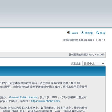
Points
問答集
搜尋
現在的時間是 2026年 8月 7日, 07:11
所有顯示的時間為 UTC + 8 小時
語系設定:
有內容。如果您不同意本服務條款的內容，請您停止存取和/或使用「醫生 朋
改或變更。您於任何修改或變更後繼續使用本服務，將視為您已同意接受
系統是以「
General Public License
」(以下以「GPL」代表) 授權釋出並且可
phpBB 的資訊，請前往：
https://www.phpbb.com/
。
片或任何形式的檔案於本服務上。如果您觸犯了以上的規定，我們將會立
發生。您同意「醫生 朋友」有權在任何時間移除、修改、移動或關閉任何主