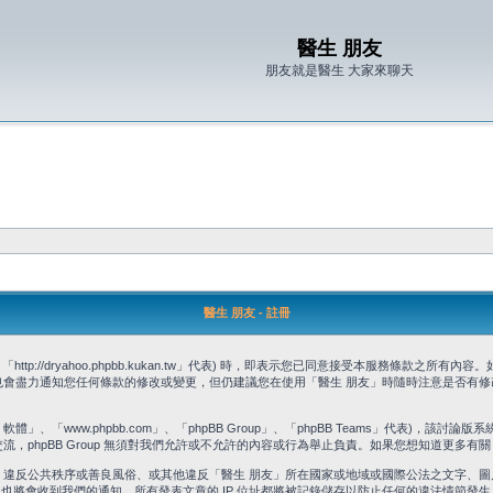
醫生 朋友
朋友就是醫生 大家來聊天
醫生 朋友 - 註冊
p://dryahoo.phpbb.kukan.tw」代表) 時，即表示您已同意接受本服務條款之所
也會盡力通知您任何條款的修改或變更，但仍建議您在使用「醫生 朋友」時隨時注意是否有修
」、「www.phpbb.com」、「phpBB Group」、「phpBB Teams」代表)，該討論版
流，phpBB Group 無須對我們允許或不允許的內容或行為舉止負責。如果您想知道更多有關 
、違反公共秩序或善良風俗、或其他違反「醫生 朋友」所在國家或地域或國際公法之文字、圖
) 也將會收到我們的通知。所有發表文章的 IP 位址都將被記錄儲存以防止任何的違法情節