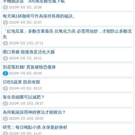
手機聽診器 300萬名醫生瘋下載
0
2010年 9月 3日, 10:38
每天喝1杯咖啡可作為保持長壽的秘訣。
0
2010年 9月 3日, 10:37
「紅地瓜葉」多酚含量最高 抗氧化力高 必需用油炒，才能防止多酚流
失
0
2010年 5月 14日, 07:11
嚼口香糖 能瘦身及活化大腦
0
2010年 5月 7日, 16:11
別花冤枉錢! 貴族健檢恐傷身
2
2010年 4月 8日, 09:38
日吃5蔬果 防癌有限
0
2010年 4月 8日, 08:13
靠生吞細菌可以減肥？
0
2010年 3月 15日, 06:57
為何氣喘採用神經療法才能根治？
0
2010年 3月 10日, 09:53
研究：每日喝點小酒 永保曼妙身材
0
2010年 3月 9日, 11:47