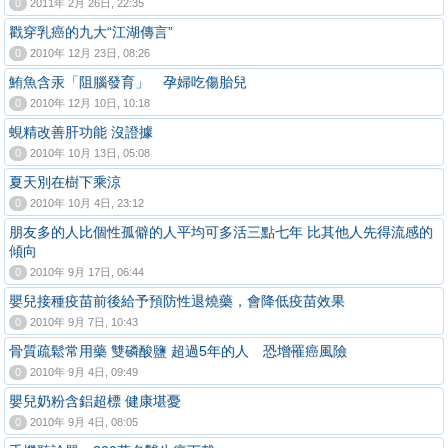
0
2011年 2月 26日, 22:35
戳穿乳癌的九大“江湖傳言”
0
2010年 12月 23日, 08:26
鮪魚含汞「阻腦發育」 孕婦吃傷胎兒
0
2010年 12月 10日, 10:18
蜆精改善肝功能 沒證據
0
2010年 10月 13日, 05:08
夏天別在樹下乘涼
0
2010年 10月 4日, 23:12
朋友多的人比個性孤僻的人平均可多活三點七年 比其他人先得流感的
傾向
0
2010年 9月 17日, 06:44
嬰兒接種疫苗前後給予預防性退燒藥，會降低疫苗效果
0
2010年 9月 7日, 10:43
骨質疏鬆常用藥 雙磷酸鹽 超過5年的人 恐增罹癌風險
0
2010年 9月 4日, 09:49
嬰兒奶粉含鋁超標 健康堪憂
0
2010年 9月 4日, 08:05