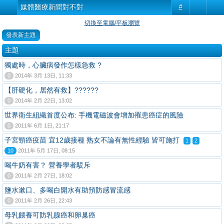
媒體醫療新聞對不對
#
切換至電腦/平板瀏覽
發表新主題
主題
獨處時，心臟病發作怎樣急救 ?
0
2014年 3月 13日, 11:33
【肝硬化，居然有救】??????
0
2014年 2月 22日, 13:02
世界衛生組織首度公布: 手機電磁波會增加罹患癌症的風險
0
2011年 6月 1日, 21:17
子宮頸癌疫苗 宜12歲接種 熟女不論有無性經驗 皆可施打
1
2
10
2011年 5月 17日, 08:15
喝牛奶有害？ 營養學者駁斥
0
2011年 2月 27日, 18:02
鹽水漱口、多喝白開水有助預防感冒流感
0
2011年 2月 26日, 22:43
母乳餵養可防乳腺癌和卵巢癌