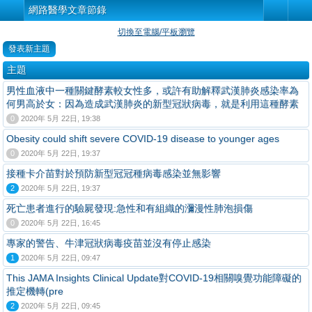
網路醫學文章節錄
切換至電腦/平板瀏覽
發表新主題
主題
男性血液中一種關鍵酵素較女性多，或許有助解釋武漢肺炎感染率為
何男高於女：因為造成武漢肺炎的新型冠狀病毒，就是利用這種酵素
0
2020年 5月 22日, 19:38
Obesity could shift severe COVID-19 disease to younger ages
0
2020年 5月 22日, 19:37
接種卡介苗對於預防新型冠冠種病毒感染並無影響
2
2020年 5月 22日, 19:37
死亡患者進行的驗屍發現:急性和有組織的瀰漫性肺泡損傷
0
2020年 5月 22日, 16:45
專家的警告、牛津冠狀病毒疫苗並沒有停止感染
1
2020年 5月 22日, 09:47
This JAMA Insights Clinical Update對COVID-19相關嗅覺功能障礙的
推定機轉(pre
2
2020年 5月 22日, 09:45