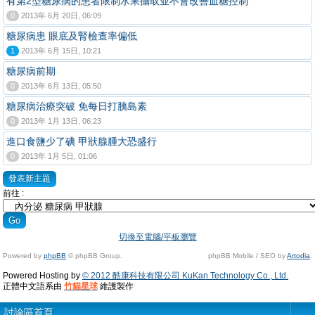
有第2型糖尿病的患者限制水果攝取並不會改善血糖控制
0
2013年 6月 20日, 06:09
糖尿病患 眼底及腎檢查率偏低
1
2013年 6月 15日, 10:21
糖尿病前期
0
2013年 6月 13日, 05:50
糖尿病治療突破 免每日打胰島素
0
2013年 1月 13日, 06:23
進口食鹽少了碘 甲狀腺腫大恐盛行
0
2013年 1月 5日, 01:06
發表新主題
前往 :
切換至電腦/平板瀏覽
Powered by
phpBB
© phpBB Group.
phpBB Mobile / SEO by
Artodia
.
Powered Hosting by
© 2012 酷康科技有限公司 KuKan Technology Co., Ltd.
正體中文語系由
竹貓星球
維護製作
討論區首頁