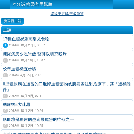
內分泌 糖尿病 甲狀腺
切換至電腦/平板瀏覽
發表新主題
主題
17種血糖易飆高常見食物
1
2014年 10月 27日, 09:17
糖尿病患少吃米飯 醫師以研究駁斥
0
2014年 10月 18日, 10:07
校準血糖機五步驟
0
2014年 4月 25日, 20:31
II型糖尿病在適當的口服降血糖藥物或胰島素注射治療下，其「達標條
件」
0
2013年 10月 4日, 07:11
糖尿病5大迷思
0
2013年 10月 2日, 10:26
低血糖是糖尿病患者最危險的症狀之一
0
2013年 10月 2日, 10:25