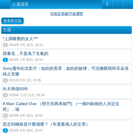
心靈成長
#
切換至電腦/平板瀏覽
發表新主題
主題
*上課睡覺的女人***
0
2024年 3月 31日, 18:14
我養花，不是為了生氣的
1
2023年 1月 30日, 09:14
Sony週年紀念影片：如此的美景，如此的旋律，可洗滌眼睛與耳朵清
純之音樂
0
2021年 8月 1日, 23:05
向天再借50年
0
2020年 11月 11日, 08:34
A Man Called Ove （明天別再來敲門) （一個叫歐維的人決定去
死），瑞
0
2020年 8月 29日, 20:59
思念到極致是什麼感覺？（年度最感人的文章）
1
2020年 8月 29日, 20:57