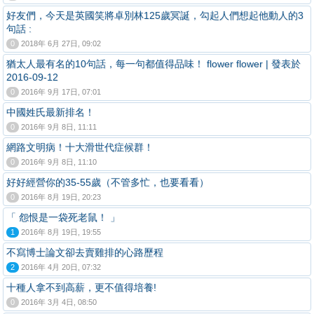
好友們，今天是英國笑將卓別林125歲冥誕，勾起人們想起他動人的3
句話 :
0
2018年 6月 27日, 09:02
猶太人最有名的10句話，每一句都值得品味！ flower flower | 發表於
2016-09-12
0
2016年 9月 17日, 07:01
中國姓氏最新排名！
0
2016年 9月 8日, 11:11
網路文明病！十大滑世代症候群！
0
2016年 9月 8日, 11:10
好好經營你的35-55歲（不管多忙，也要看看）
0
2016年 8月 19日, 20:23
「 怨恨是一袋死老鼠！ 」
1
2016年 8月 19日, 19:55
不寫博士論文卻去賣雞排的心路歷程
2
2016年 4月 20日, 07:32
十種人拿不到高薪，更不值得培養!
0
2016年 3月 4日, 08:50