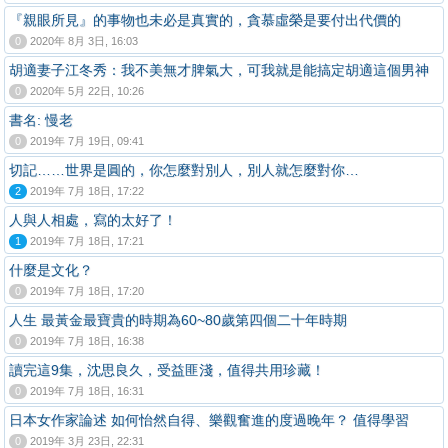
『親眼所見』的事物也未必是真實的，貪慕虛榮是要付出代價的
0
2020年 8月 3日, 16:03
胡適妻子江冬秀：我不美無才脾氣大，可我就是能搞定胡適這個男神
0
2020年 5月 22日, 10:26
書名: 慢老
0
2019年 7月 19日, 09:41
切記……世界是圓的，你怎麼對別人，別人就怎麼對你…
2
2019年 7月 18日, 17:22
人與人相處，寫的太好了！
1
2019年 7月 18日, 17:21
什麼是文化？
0
2019年 7月 18日, 17:20
人生 最黃金最寶貴的時期為60~80歲第四個二十年時期
0
2019年 7月 18日, 16:38
讀完這9集，沈思良久，受益匪淺，值得共用珍藏！
0
2019年 7月 18日, 16:31
日本女作家論述 如何怡然自得、樂觀奮進的度過晚年？ 值得學習
0
2019年 3月 23日, 22:31