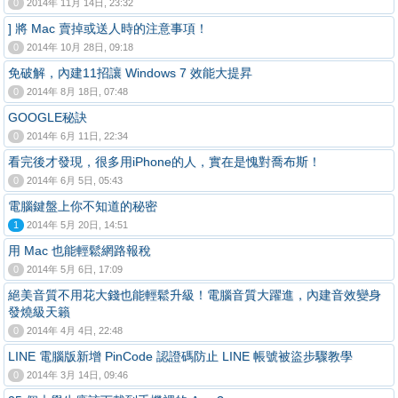
0
2014年 11月 14日, 23:32
] 將 Mac 賣掉或送人時的注意事項！
0
2014年 10月 28日, 09:18
免破解，內建11招讓 Windows 7 效能大提昇
0
2014年 8月 18日, 07:48
GOOGLE秘訣
0
2014年 6月 11日, 22:34
看完後才發現，很多用iPhone的人，實在是愧對喬布斯！
0
2014年 6月 5日, 05:43
電腦鍵盤上你不知道的秘密
1
2014年 5月 20日, 14:51
用 Mac 也能輕鬆網路報稅
0
2014年 5月 6日, 17:09
絕美音質不用花大錢也能輕鬆升級！電腦音質大躍進，內建音效變身
發燒級天籟
0
2014年 4月 4日, 22:48
LINE 電腦版新增 PinCode 認證碼防止 LINE 帳號被盜步驟教學
0
2014年 3月 14日, 09:46