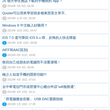
25 個大學生應該下載到手機裡的 App ?
0
2014年 3月 6日, 04:36
Quizlet可以用來學習很多種東西英文單字。
0
2013年 11月 4日, 05:55
Windows 8 中文輸入好難用？
0
2013年 10月 20日, 04:47
iOS 7.0 還可降回 iOS 6.x 唷，反悔的人快去降版
2
2013年 10月 10日, 09:58
AIFF和AAC區別|
1
2013年 8月 21日, 19:05
救回自己或朋友的電腦而不須重灌哦！
0
2013年 5月 4日, 06:09
極少人知道手機的隱密功能!!!
0
2013年 4月 15日, 07:03
去中華電信門市或營運中心櫃台申請"wifi無限通",
0
2013年 4月 14日, 18:11
「用電腦播放音樂」 USB DAC選購指南
3
2013年 1月 24日, 17:29