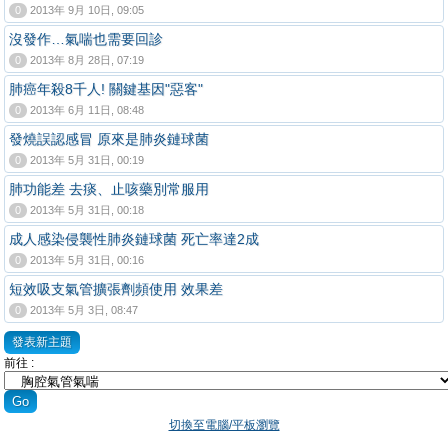
0
2013年 9月 10日, 09:05
沒發作…氣喘也需要回診
0
2013年 8月 28日, 07:19
肺癌年殺8千人! 關鍵基因"惡客"
0
2013年 6月 11日, 08:48
發燒誤認感冒 原來是肺炎鏈球菌
0
2013年 5月 31日, 00:19
肺功能差 去痰、止咳藥別常服用
0
2013年 5月 31日, 00:18
成人感染侵襲性肺炎鏈球菌 死亡率達2成
0
2013年 5月 31日, 00:16
短效吸支氣管擴張劑頻使用 效果差
0
2013年 5月 3日, 08:47
發表新主題
前往 :
切換至電腦/平板瀏覽