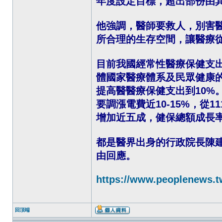
年度設定目標，超出部份由
他強調，醫師要救人，別害
所合理的生存空間，讓醫療
目前我國經常性醫療保健支出
體國家醫療體系及民眾健康
提高醫醫療保健支出到10%
要調漲電費近10-15%，從1
增加近五成，健保總額成長率
都是醫界出身的行政院長陳
由回應。
https://www.peoplenews.tw
回頂端