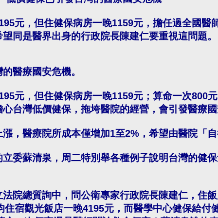
195元，但住健保病房一晚1159元，擔任過全國
希望同是醫界出身的行政院長陳建仁要重視這問題。
灣的醫療國安危機。
95元，但住健保病房一晚1159元；算命一次800
擔心台灣低價健保，拖垮醫院的經營，會引發醫療國
漲，醫療院所成本僅增加1至2%，希望由醫院「
的立委蘇清泉，周二特別舉各種例子說明台灣的健保
立法院總質詢中，問公衛專家行政院長陳建仁，住飯
均住宿觀光飯店一晚4195元，而醫學中心健保給付健