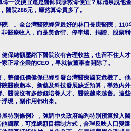
道算命一次便宜還是醫師問診救命便宜？蘇清泉說他查看
元，醫院286元，顯然算命貴多了。
院」。全台灣醫院經營最好的林口長庚醫院，110年
呢？非醫療收入，而是美食街、停車場、捐贈、股票
，健保總額壓縮下醫院沒有合理收益，也留不住人才
一家正常企業的CEO，早就被董事會開除了。
察，整個低價健保已經引發台灣醫療國安危機了。他
醫院醫療虧本、新藥及科技發展缺乏預算，導致內外
灣、醫院沒有多餘錢培養人才、醫院越來越舊。這些
一浮現，副作用都出來。
展特別條例》，強調中央政府編列特別預算投入醫療
考其他國家，可採總額目標制方式，合理反映人口變