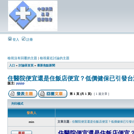
登入
註冊
檢視沒有回覆的主題
|
檢視最近討論的主題
入口
»
討論區首頁
»
最新焦點新聞
住醫院便宜還是住飯店便宜？低價健保已引發台
版主:
pppp
第
1
頁 (共
1
頁)
[ 1 篇文章 ]
列印模式
發表人
文章主題 :
住醫院便宜還是住飯店便宜？低價健保已引發
min
住醫院便宜還是住飯店便宜？