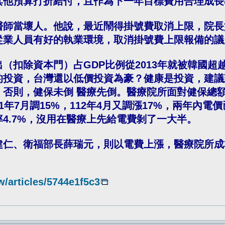
其他預算打折給付，且作為下一年目標費用合理成長
醫師當壞人。他說，最近鬧得掛號費取消上限，院長
從業人員有好的執業環境，取消掛號費上限報備的議
（扣除資本門）占GDP比例從2013年就被韓國超
的投資，台灣還以低價投資為豪？健康是投資，建議
。否則，健保未倒 醫療先倒。醫療院所面對健保總額
11年7月調15%，112年4月又調漲17%，兩年內
4.7%，沒用在醫療上先給電費剝了一大半。
建仁、衛福部長薛瑞元，則以電費上漲，醫療院所成
/articles/5744e1f5c3