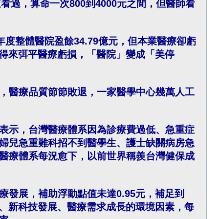
過，算命一次800到4000元之間，但醫師看
度整體醫院盈餘34.79億元，但本業醫療卻虧
利得來弭平醫療虧損，「醫院」變成「美停
，醫療品質節節敗退，一家醫學中心幾萬人工
表示，台灣醫療體系因為診療費過低、急重症
婦兒急重難科招不到醫學生、護士缺關病房急
醫療體系每況愈下，以前世界稱羨台灣健保成
發展，補助浮動點值未達0.95元，補足到
遷、新科技發展、醫療需求成長的環境因素，每