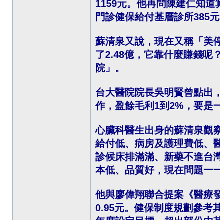
1159元。他再問陳建仁知
門診健保給付基層診所385
蘇清泉又說，現在又稱「美停
了2.48億，它靠什麼賺錢
院」。
台大醫院院長吳明賢曾點出
作，盈餘毛利1到2%，要是
心臟科醫生出身的蘇清泉觀
給付低、病房及護理費低、
診候床排滿滿、新藥不進台
本低、品質好，現在問題一
他與廖偉翔聯合提案《醫療發
0.95元。健保制度規劃參