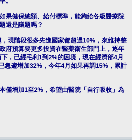
率。
如果健保總額、給付標準，能夠給各級醫療院
題還是議題嗎？
越，現階段很多先進國家都超過10%，來維持整
政府預算要更多投資在醫藥衛生部門上，逐年
下，已經毛利1到2%的困境，現在經濟部4月
電價已急遽增加32%，今年4月如果再調15%，累計
本僅增加1至2%，希望由醫院「自行吸收」為