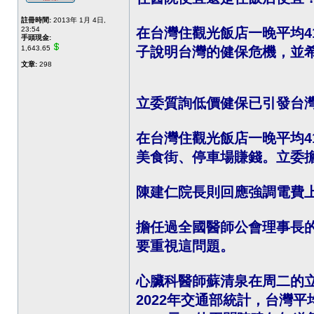
註冊時間:
2013年 1月 4日,
23:54
在台灣住觀光飯店一晚平均4
手頭現金:
1,643.65
子說明台灣的健保危機，並
文章:
298
立委質詢低價健保已引發台
在台灣住觀光飯店一晚平均41
美食街、停車場賺錢。立委
陳建仁院長則回應強調電費上
擔任過全國醫師公會理事長
要重視這問題。
心臟科醫師蘇清泉在周二的
2022年交通部統計，台灣平