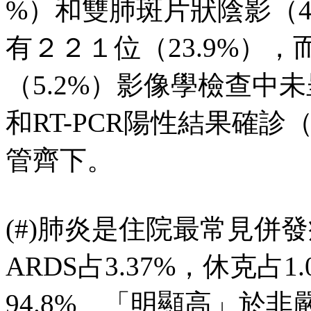
%）和雙肺斑片狀陰影（4
有２２１位（23.9%）
（5.2%）影像學檢查中
和RT-PCR陽性結果確診（
管齊下。
(#)肺炎是住院最常見併發
ARDS占3.37%，休克占
94.8%、「明顯高」於非嚴