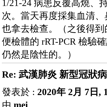
1/21-24 病患反覆高燒、
次。當天再度採集血清、
也拿去檢查。（之後得到
便檢體的 rRT-PCR 檢驗確
仍然是陰性的。）
Re: 武漢肺炎 新型冠狀
發表於 :
2020年 2月 7日, 1
由
mei