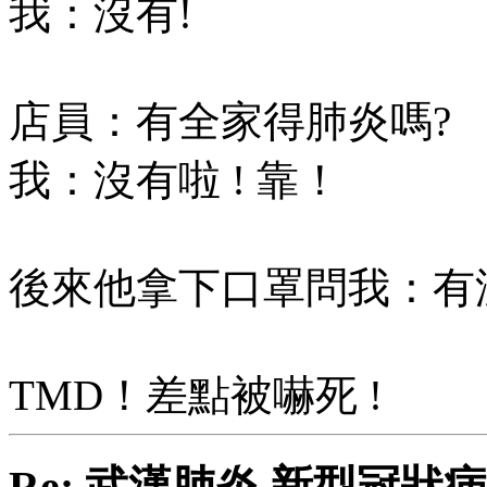
我：沒有!
店員：有全家得肺炎嗎?
我：沒有啦 ! 靠！
後來他拿下口罩問我：有沒有
TMD！差點被嚇死 !
Re: 武漢肺炎 新型冠狀