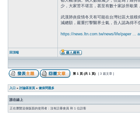
都大幅漲價。病人數雖減少，但是為了維持
少，大家苦不堪言，甚至有數十家診所歇業
武漢肺炎疫情冬天有可能在台灣社區大規模
減總額，嚴重打擊醫界士氣，吾人認為得不償
https://news.ltn.com.tw/news/life/paper ..
回頂端
第
1
頁 (共
1
頁)
[ 3 篇文章 ]
入口
»
討論區首頁
»
健保問題多
誰在線上
正在瀏覽這個版面的使用者：沒有註冊會員 和 1 位訪客