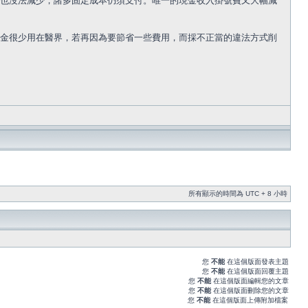
也沒法減少，諸多固定成本仍須支付。唯一的現金收入掛號費又大幅減
金很少用在醫界，若再因為要節省一些費用，而採不正當的違法方式削
所有顯示的時間為 UTC + 8 小時
您
不能
在這個版面發表主題
您
不能
在這個版面回覆主題
您
不能
在這個版面編輯您的文章
您
不能
在這個版面刪除您的文章
您
不能
在這個版面上傳附加檔案