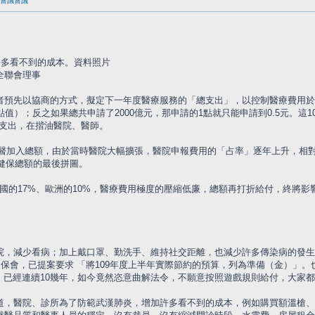
委員會議會議
許多看不到的成本。資料照片
全聯會理事
預先以協商的方式，擬定下一年度醫療服務的「總支出」，以控制醫療費用於預算
點值）；反之如果總共申請了2000億元，那申請的1點就只能申請到0.5元。
療支出，在揩油醫院、醫師。
月中醫加入總額，由於當時醫院大幅擴張，醫院申報費用的「占率」逐年上升，相
了健保總額的最後拼圖。
於美國的17%、歐洲的10%，醫療費用極度的壓縮低廉，總額再打折給付，終
，減少看病；加上戴口罩、勤洗手、維持社交距離，也減少許多傳染病的發生，
保會，已提案要求 「將109年度上半年實際節約的預算，列為準備（金）」。也
元，已經連續10幾年，如今竟然恣意曲解法令，不願意按照遊戲規則給付，大家
道，醫院、診所為了防範武漢肺炎，增加許多看不到的成本，例如購買額溫槍、