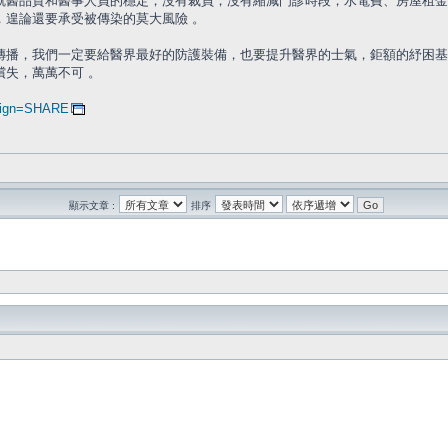
就醫品質和醫事人員的穩定，沒有裁員，沒有縮減門診時段，水電費、房屋租金
，遑論還要承受被傳染的莫大風險 。
傳播，我們一定要給醫界最好的防護裝備，也要提升醫界的士氣，鉅額的紓困基
失，萬萬不可 。
. aign=SHARE
顯示文章 :
排序