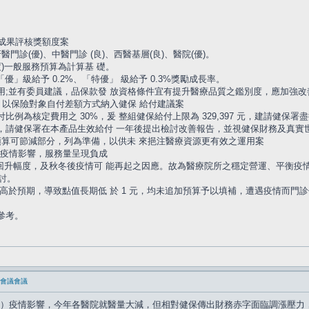
行成果評核獎額度案
牙醫門診(優)、中醫門診 (良)、西醫基層(良)、醫院(優)。
年度)一般服務預算為計算基 礎。
「優」級給予 0.2%、「特優」 級給予 0.3%獎勵成長率。
之用;並有委員建議，品保款發 放資格條件宜有提升醫療品質之鑑別度，應加強改
)」以保險對象自付差額方式納入健保 給付建議案
付比例為核定費用之 30%，爰 整組健保給付上限為 329,397 元，建請健
擔，請健保署在本產品生效給付 一年後提出檢討改善報告，並視健保財務及真實
原預算可節減部分，列為準備，以供未 來挹注醫療資源更有效之運用案
-19 疫情影響，服務量呈現負成
回升幅度，及秋冬後疫情可 能再起之因應。故為醫療院所之穩定營運、平衡疫
討。
量均高於預期，導致點值長期低 於 1 元，均未追加預算予以填補，遭遇疫情而
參考。
委員會議會議
-19）疫情影響，今年各醫院就醫量大減，但相對健保傳出財務赤字面臨調漲壓