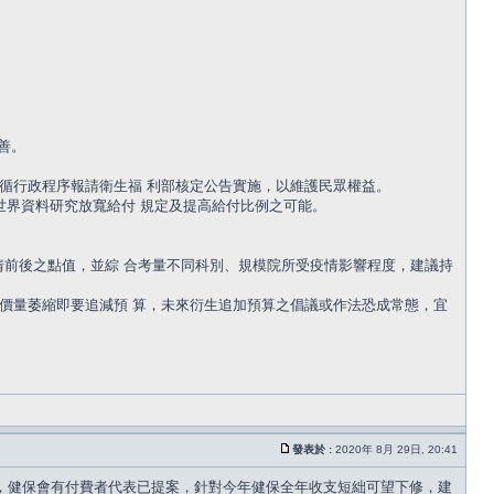
善。
保署盡循行政程序報請衛生福 利部核定公告實施，以維護民眾權益。
世界資料研究放寬給付 規定及提高給付比例之可能。
情前後之點值，並綜 合考量不同科別、規模院所受疫情影響程度，建議持
門診價量萎縮即要追減預 算，未來衍生追加預算之倡議或作法恐成常態，宜
發表於 :
2020年 8月 29日, 20:41
力，健保會有付費者代表已提案，針對今年健保全年收支短絀可望下修，建