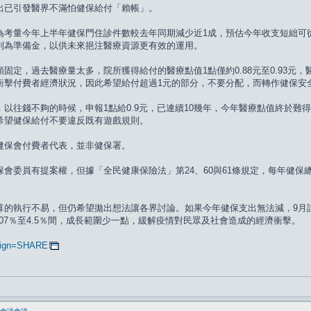
出已引發醫界不滿怕健保給付「賴帳」。
為考量今年上半年健保門住診件數較去年同期減少近1成，預估今年收支短絀可從
列為準備金，以供未來挹注醫療資源更有效的運用。
固定，過去醫療量太多，院所獲得給付的醫療點值1點僅約0.88元至0.93元
衝擊付費者經濟狀況，因此希望給付超過1元的部分，不要分配，而轉作健保安
以往錢不夠的時候，申報1點給0.9元，已連續10幾年，今年醫療點值終於難
希望健保給付不要違反既有遊戲規則。
健保會付費者代表，並非健保署。
會委員有提案權，但據「全民健康保險法」第24、60與61條規定，每年健
算的執行不易，但仍希望拋出想法讓各界討論。如果今年健保支出無法減，9月
07％至4.5％間，成長範圍少一點，緩解疫情對民眾及社會造成的經濟衝擊。
. aign=SHARE