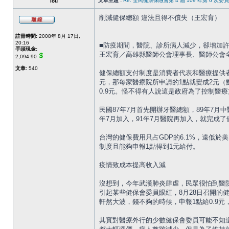
文章主題 :
Re: 全民健康保險會第 4 屆 109 年第 6 次
lou
削減健保總額 違法且得不償失（王宏育）
註冊時間:
2008年 8月 17日,
20:16
■防疫期間，醫院、診所病人減少，卻增加
手頭現金:
王宏育／高雄縣醫師公會理事長、醫師公會
2,094.90
文章:
540
健保總額支付制度是消費者代表和醫療提供者
元，那每家醫療院所申請的1點就變成2元（
0.9元。怪不得有人說這是政府為了控制醫
民國87年7月首先開辦牙醫總額，89年7
年7月加入，91年7月醫院再加入，就完成
台灣的健保費用只占GDP的6.1%，遠低
制度且能夠申報1點得到1元給付。
疫情致成本提高收入減
沒想到，今年武漢肺炎肆虐，民眾很怕到醫院
引起某些健保會委員眼紅，8月28日召開的健
軒然大波，錢不夠的時候，申報1點給0.9
其實對醫療外行的少數健保會委員可能不知