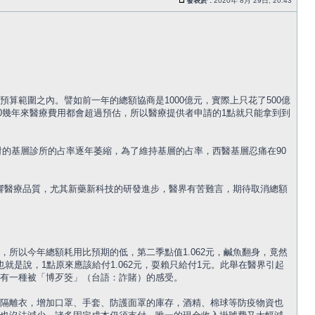
發表於 :
2020年 8月 29日, 20:43
範圍之內。譬如前一年的總額協商是1000億元，實際上只花了500億
這10幾年來醫療費用都會超過預估，所以醫療提供者申請的1點就只能拿到到
對的基層診所的占率逐年萎縮，為了維持基層的占率，西醫基層忍痛在90
將影響醫療品質，尤其新藥新科技的研發進步，醫界有苦難言，期待取消總額
所以今年總額耗用比預期的低，第二季點值1.062元，鹹魚翻身，竟然
就是說，1點原來應該給付1.062元，耍賴只給付1元。此舉在醫界引起
都有一種被「博歹筊」（台語：詐賭）的感受。
隔離衣，增加口罩、手套、防護面罩的庫存，酒精、棉球等防疫物資也