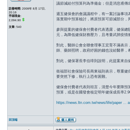
議節減給付預算列為準備金；但是消息甫傳
註冊時間:
2008年 8月 17日,
20:16
週五健保會的會議議程中，有一案討論事項
手頭現金:
落實期中預算檢討，將原預算可節減部分，
2,094.90
文章:
540
參與提案的健保會付費者代表透露，健保總額
元，為降低健保財務壓力，且考量武肺疫情
對此，醫師公會全聯會理事王宏育不滿表示，
師、藥師照聘，政府紓困的錢也沒給醫界，
對此，健保署長李伯璋則說明，此提案來自
衛福部社會保險司長商東福則表示，尊重健保
要突然下修，執行上恐有困難。
健保會付費者代表則坦言，清楚今年要降預
預算，或是在國發會核定明年健保成長率2.9
https://news.ltn.com.tw/news/life/paper ..
回頂端