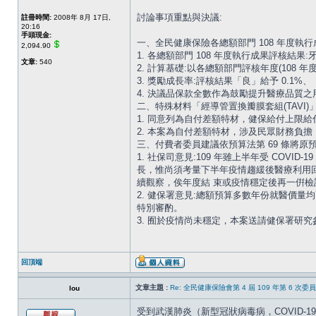
討論事項重點與決議:
註冊時間:
2008年 8月 17日,
20:16
手頭現金:
一、全民健康保險各總額部門 108 年度執
2,094.90
1. 各總額部門 108 年度執行成果評核結果:
文章:
540
2. 計算基礎:以各總額部門評核年度(108 
3. 獎勵成長率:評核結果「良」給予 0.1%、
4. 決議品保款全數作為鼓勵提升醫療品質
二、特殊材料「經導管置換瓣膜套組(TAVI
1. 同意列為自付差額特材，健保給付上限給
2. 本案為自付差額特材，涉及民眾財務負
三、付費者委員建議依預算法第 69 條將
1. 社保司意見:109 年雖上半年受 COVID
長，惟尚須考量下半年疫情趨緩後醫療利用
續觀察，俟年度結 束或疫情穩定後再一倂檢
2. 健保署意見:總額預算多數年份就醫價
特別審酌。
3. 囿於疫情尚未穩定，本案送請健保署研究
回頂端
文章主題 :
Re: 全民健康保險會第 4 屆 109 年第 6 次
lou
受到武漢肺炎（新型冠狀病毒病，COVID