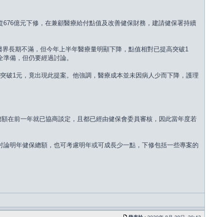
676億元下修，在兼顧醫療給付點值及改善健保財務，建請健保署持續
，醫界長期不滿，但今年上半年醫療量明顯下降，點值相對已提高突破1
全準備，但仍要經過討論。
得突破1元，竟出現此提案。他強調，醫療成本並未因病人少而下降，護理
保總額在前一年就已協商談定，且都已經由健保會委員審核，因此當年度若
討論明年健保總額，也可考慮明年或可成長少一點，下修包括一些專案的