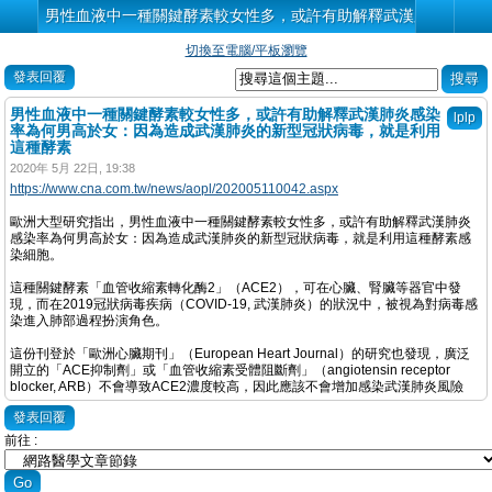
男性血液中一種關鍵酵素較女性多，或許有助解釋武漢肺炎感染率
切換至電腦/平板瀏覽
發表回覆
男性血液中一種關鍵酵素較女性多，或許有助解釋武漢肺炎感染
lplp
率為何男高於女：因為造成武漢肺炎的新型冠狀病毒，就是利用
這種酵素
2020年 5月 22日, 19:38
https://www.cna.com.tw/news/aopl/202005110042.aspx
歐洲大型研究指出，男性血液中一種關鍵酵素較女性多，或許有助解釋武漢肺炎
感染率為何男高於女：因為造成武漢肺炎的新型冠狀病毒，就是利用這種酵素感
染細胞。
這種關鍵酵素「血管收縮素轉化酶2」（ACE2），可在心臟、腎臟等器官中發
現，而在2019冠狀病毒疾病（COVID-19, 武漢肺炎）的狀況中，被視為對病毒感
染進入肺部過程扮演角色。
這份刊登於「歐洲心臟期刊」（European Heart Journal）的研究也發現，廣泛
開立的「ACE抑制劑」或「血管收縮素受體阻斷劑」（angiotensin receptor
blocker, ARB）不會導致ACE2濃度較高，因此應該不會增加感染武漢肺炎風險
發表回覆
前往 :