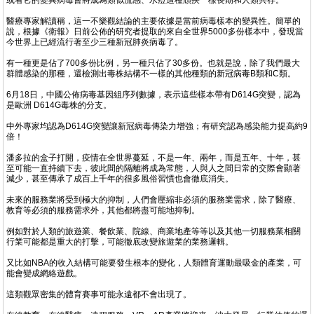
或者它的變異病毒會將成為類似流感、水痘這種頑疾一樣長期和人類共存。
醫療專家解讀稱，這一不樂觀結論的主要依據是當前病毒樣本的變異性。簡單的
說，根據《衛報》日前公佈的研究者提取的來自全世界5000多份樣本中，發現當
今世界上已經流行著至少三種新冠肺炎病毒了。
有一種更是佔了700多份比例，另一種只佔了30多份。也就是說，除了我們最大
群體感染的那種，還檢測出毒株結構不一樣的其他種類的新冠病毒B類和C類。
6月18日，中國公佈病毒基因組序列數據，表示這些樣本帶有D614G突變，認為
是歐洲 D614G毒株的分支。
中外專家均認為D614G突變讓新冠病毒傳染力增強；有研究認為感染能力提高約9
倍！
潘多拉的盒子打開，疫情在全世界蔓延，不是一年、兩年，而是五年、十年，甚
至可能一直持續下去，彼此間的隔離將成為常態，人與人之間日常的交際會顯著
減少，甚至傳承了成百上千年的很多風俗習慣也會徹底消失。
未來的服務業將受到極大的抑制，人們會壓縮非必須的服務業需求，除了醫療、
教育等必須的服務需求外，其他都將盡可能地抑制。
例如對於人類的旅遊業、餐飲業、院線、商業地產等等以及其他一切服務業相關
行業可能都是重大的打擊，可能徹底改變旅遊業的業務邏輯。
又比如NBA的收入結構可能要發生根本的變化，人類體育運動最吸金的產業，可
能會變成網絡遊戲。
這類觀眾密集的體育賽事可能永遠都不會出現了。