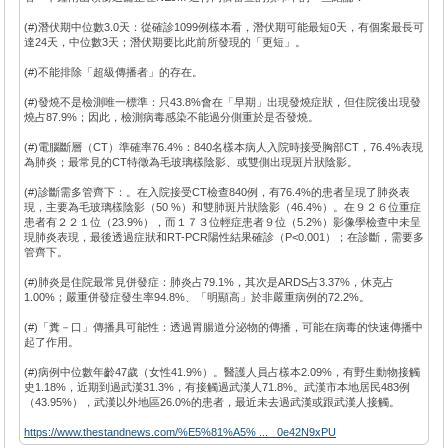
(#)潛伏期中位數3.0天：從確診1099例樣本看，潛伏期可能最短0天，有個案最長可
達24天，中位數3天；潛伏期要比此前所發現的「更短」。
(#)不能排除「超級傳播者」的存在。
(#)發燒不是檢測唯一標準：只43.8%會在「早期」出現發燒症狀，但住院後出現發
燒占87.9%；因此，檢測病毒感染不能過分側重於是否發燒。
(#)電腦斷層（CT）準確率76.4%：840名樣本病人入院時接受胸部CT，76.4%表現
為肺炎；最常見的CT特徵為毛玻璃樣陰影、或雙側出現斑片狀陰影。
(#)診斷需多管齊下：。在入院接受CT檢查840例，有76.4%的患者呈現了肺炎表
現，主要為毛玻璃樣陰影（50 %）和雙肺斑片狀陰影（46.4%）。在９２６位重症
患者有２２１位（23.9%），而１７３位輕症患者９位（5.2%）影像學檢查中未呈
現肺炎表現，最後透過症狀和RT-PCR陽性結果確診（P<0.001）；在診斷，需要多
管齊下。
(#)肺炎是住院最常見併發症：肺炎占79.1%，其次是ARDS占3.37%，休克占
1.00%；嚴重併發症發生率94.8%、「明顯高」於非嚴重病例的72.2%。
(#)「糞－口」傳播具可能性：透過胃腸道分泌物的傳播，可能在病毒的快速傳播中
起了作用。
(#)病例中位數年齡47歲（女性41.9%）。醫護人員占樣本2.09%，有野生動物接觸
史1.18%，近期到過武漢31.3%，有接觸過武漢人71.8%。武漢市本地居民483例
（43.95%），武漢以外地區26.0%的患者，最近未去過武漢或跟武漢人接觸。
https://www.thestandnews.com/%E5%81%A5% ... _0e42N9xPU