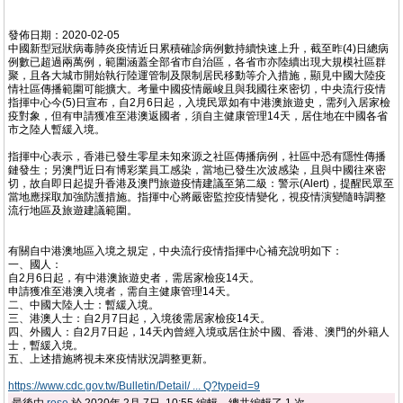
發佈日期：2020-02-05
中國新型冠狀病毒肺炎疫情近日累積確診病例數持續快速上升，截至昨(4)日總病
例數已超過兩萬例，範圍涵蓋全部省市自治區，各省市亦陸續出現大規模社區群
聚，且各大城市開始執行陸運管制及限制居民移動等介入措施，顯見中國大陸疫
情社區傳播範圍可能擴大。考量中國疫情嚴峻且與我國往來密切，中央流行疫情
指揮中心今(5)日宣布，自2月6日起，入境民眾如有中港澳旅遊史，需列入居家檢
疫對象，但有申請獲准至港澳返國者，須自主健康管理14天，居住地在中國各省
市之陸人暫緩入境。
指揮中心表示，香港已發生零星未知來源之社區傳播病例，社區中恐有隱性傳播
鏈發生；另澳門近日有博彩業員工感染，當地已發生次波感染，且與中國往來密
切，故自即日起提升香港及澳門旅遊疫情建議至第二級：警示(Alert)，提醒民眾至
當地應採取加強防護措施。指揮中心將嚴密監控疫情變化，視疫情演變隨時調整
流行地區及旅遊建議範圍。
有關自中港澳地區入境之規定，中央流行疫情指揮中心補充說明如下：
一、國人：
自2月6日起，有中港澳旅遊史者，需居家檢疫14天。
申請獲准至港澳入境者，需自主健康管理14天。
二、中國大陸人士：暫緩入境。
三、港澳人士：自2月7日起，入境後需居家檢疫14天。
四、外國人：自2月7日起，14天內曾經入境或居住於中國、香港、澳門的外籍人
士，暫緩入境。
五、上述措施將視未來疫情狀況調整更新。
https://www.cdc.gov.tw/Bulletin/Detail/ ... Q?typeid=9