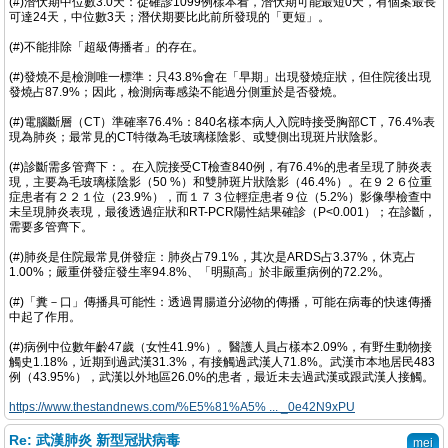
(#)潛伏期中位數3.0天：從確診1099例樣本看，潛伏期可能最短0天，有個案最長
可達24天，中位數3天；潛伏期要比此前所發現的「更短」。
(#)不能排除「超級傳播者」的存在。
(#)發燒不是檢測唯一標準：只43.8%會在「早期」出現發燒症狀，但住院後出現
發燒占87.9%；因此，檢測病毒感染不能過分側重於是否發燒。
(#)電腦斷層（CT）準確率76.4%：840名樣本病人入院時接受胸部CT，76.4%表
現為肺炎；最常見的CT特徵為毛玻璃樣陰影、或雙側出現斑片狀陰影。
(#)診斷需多管齊下：。在入院接受CT檢查840例，有76.4%的患者呈現了肺炎表
現，主要為毛玻璃樣陰影（50 %）和雙肺斑片狀陰影（46.4%）。在９２６位重
症患者有２２１位（23.9%），而１７３位輕症患者９位（5.2%）影像學檢查中
未呈現肺炎表現，最後透過症狀和RT-PCR陽性結果確診（P<0.001）；在診斷，
需要多管齊下。
(#)肺炎是住院最常見併發症：肺炎占79.1%，其次是ARDS占3.37%，休克占
1.00%；嚴重併發症發生率94.8%、「明顯高」於非嚴重病例的72.2%。
(#)「糞－口」傳播具可能性：透過胃腸道分泌物的傳播，可能在病毒的快速傳播
中起了作用。
(#)病例中位數年齡47歲（女性41.9%）。醫護人員占樣本2.09%，有野生動物接
觸史1.18%，近期到過武漢31.3%，有接觸過武漢人71.8%。武漢市本地居民483
例（43.95%），武漢以外地區26.0%的患者，最近未去過武漢或跟武漢人接觸。
https://www.thestandnews.com/%E5%81%A5% ... _0e42N9xPU
Re: 武漢肺炎 新型冠狀病毒
mei