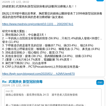
2020年 2月 12日, 08:02
[持續更新] 武漢肺炎(新型冠狀病毒)的診斷與治療懶人包！！
[快訊] 2月9號中國抗疫專家、胸腔重症的鍾南山醫師發表了1099例新型冠狀病毒
感染的急性呼吸道疾病的患者治療經驗~論文連結
https://www.medrxiv.org/content/10.1101 ... 20020974v1
研究中有幾大重點：
1. 潛伏期為0-24天，中位數是3天！
2. 一半的病人住院前沒有發燒的情形 (56.9%)，只有21.4%的病人發燒>38度C，
發冷 (11.4%)
3. 下呼吸道仍然是最常見的症狀：咳嗽(67.7%)、痰(33.4%) 、喘(18.6%)
4. 少數出現上呼吸道症狀：喉嚨痛 (13.9%)、喉嚨充血 (1.7%)、鼻充血 (4.8%)
5. 消化道症狀較少：噁心嘔吐 (5%)，腹瀉 (3.7%)
6. 其他全身症狀：疲倦 (38.1%)、肌肉關節酸痛 (14.8%)、頭痛 (13.6%)
7. (重要！) X光只有14.7%異常，電腦斷層 76.4%異常！
8. 淋巴球下降(82.1%)，比白血球準
9. CRP上升比較準，PCT(Procalcitonin)上升則比較沒有意義~
https://tvgh-suvy.blogspot.com/2020/01/ ... h2MVUem870
Re: 武漢肺炎 新型冠狀病毒
mei
2020年 2月 12日, 08:06
mei 寫:
鍾南山發新報告：最長潛伏期為 24 日 過半患者入院前無發燒
看一下鐘南山領銜這篇正在NEJM 進行同儕審查的預印本的一些結論：