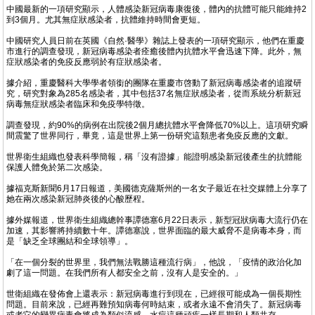
中國最新的一項研究顯示，人體感染新冠病毒康復後，體內的抗體可能只能維持2
到3個月。尤其無症狀感染者，抗體維持時間會更短。
中國研究人員日前在英國《自然·醫學》雜誌上發表的一項研究顯示，他們在重慶
市進行的調查發現，新冠病毒感染者痊癒後體內抗體水平會迅速下降。此外，無
症狀感染者的免疫反應弱於有症狀感染者。
據介紹，重慶醫科大學學者領銜的團隊在重慶市啓動了新冠病毒感染者的追蹤研
究，研究對象為285名感染者，其中包括37名無症狀感染者，從而系統分析新冠
病毒無症狀感染者臨床和免疫學特徵。
調查發現，約90%的病例在出院後2個月總抗體水平會降低70%以上。這項研究瞬
間震驚了世界同行，畢竟，這是世界上第一份研究這類患者免疫反應的文獻。
世界衛生組織也發表科學簡報，稱「沒有證據」能證明感染新冠後產生的抗體能
保護人體免於第二次感染。
據福克斯新聞6月17日報道，美國德克薩斯州的一名女子最近在社交媒體上分享了
她在兩次感染新冠肺炎後的心酸歷程。
據外媒報道，世界衛生組織總幹事譚德塞6月22日表示，新型冠狀病毒大流行仍在
加速，其影響將持續數十年。譚德塞說，世界面臨的最大威脅不是病毒本身，而
是「缺乏全球團結和全球領導」。
「在一個分裂的世界里，我們無法戰勝這種流行病」，他說，「疫情的政治化加
劇了這一問題。在我們所有人都安全之前，沒有人是安全的。」
世衛組織在發佈會上還表示：新冠病毒進行到現在，已經很可能成為一個長期性
問題。目前來說，已經再難預知病毒何時結束，或者永遠不會消失了。新冠病毒