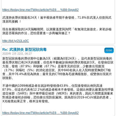
https://today.line.me/TW/pc/article/%E6 ... %B8-0gvp82
武漢肺炎潛伏期最長24天！逾半罹病者早期不會發燒，71.8%非武漢人但曾與武
漢居民接觸 ！
現在各國採取的14天隔離期間、以測量溫度與詢問「有無湖北旅遊史」來初步檢
測是否罹病的作法，恐怕需要進一步商榷與修正？
http://bit.ly/2tJLo0C
Re: 武漢肺炎 新型冠狀病毒
rose
2020年 2月 22日, 06:27
新型冠狀病毒的潛伏期中位數為3天（範圍為0至24天）。這代表新型冠狀病毒的
最長潛伏期已有24天的個案，但也有半數確診病例的潛伏期低於3天。在發病症狀
方面，發燒（87.9%）和咳嗽（67.7%）是最常見的症狀，少數會出現腹瀉
（3.7%）與嘔吐（5%）的消化道症狀。其中840名病人在入院時接受胸部CT檢
查，其中76.4%表現為肺炎；最常見的CT特徵為毛玻璃樣陰影、或雙側出現斑片
狀陰影。
不過中國的1099例感染者在就診時發燒僅43.8%，住院後發燒比例則高達
87.9%，但這也代表有12.1%的感染者根本不會發燒。這個比例要比嚴重急性呼吸
道症候群（SARS）與中東呼吸症候群（MERS）來的更高，因此只用體溫測量來
對感染者做初步篩檢，恐怕會出現防疫漏洞。因為部分2019-nCoV感染的患者，
X光檢查結果正常，根本沒有發燒。
https://today.line.me/TW/pc/article/%E6 ... %B8-0gvp82