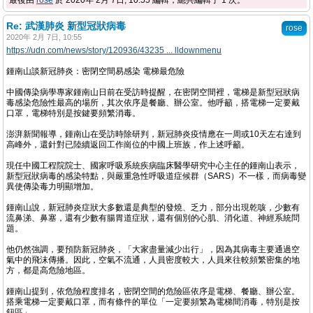
最後由
rose
於 2020年 2月 7日, 10:55 編輯，總共編輯了 1 次。
Re: 武漢肺炎 新型冠狀病毒
rose
2020年 2月 7日, 10:55
https://udn.com/news/story/120936/43235 ... lldownmenu
鍾南山談新冠肺炎：密閉空間易感染 電梯最危險
中國傳染病學專家鍾南山日前在受訪時提醒，在密閉空間裡，電梯是新型冠狀病
毒感染危險性最高的場所，其次依序是餐廳、辦公室。他呼籲，搭電梯一定要戴
口罩，電梯特別是按鍵要頻繁消毒。
澎湃新聞報導，鍾南山在受訪時除研判，新冠肺炎疫情應在一周或10天左右達到
高峰外，還針對已陸續返回工作崗位的中國上班族，作上述呼籲。
現任中國工程院院士、國家呼吸系統疾病臨床醫學研究中心主任的鍾南山表示，
新型冠狀病毒的感染特點，與嚴重急性呼吸道症候群（SARS）不一樣，而病毒變
異使傳染毒力明顯增加。
鍾南山說，新冠肺炎症狀大多數還是典型的發燒、乏力，部分出現乾咳，少數有
流鼻涕、鼻塞，還有少數有腸胃道症狀，還有個別的心肌、消化道、神經系統問
題。
他仍然強調，要預防新冠肺炎，「大家盡量減少出行」，因為其病毒主要通過空
氣中的飛沫傳播。因此，空氣不流通，人員密度較大，人員來往較頻繁密集的地
方，都是高危險地區。
鍾南山提到，依危險程度排名，密閉空間的危險區依序是電梯、餐廳、辦公室。
搭乘電梯一定要戴口罩，而有條件的單位「一定要頻繁為電梯間消毒，特別是按
鈕區」。