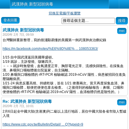
武漢肺炎 新型冠狀病毒
切換至電腦/平板瀏覽
發表回覆
武漢肺炎 新型冠狀病毒
mei
2020年 2月 7日, 09:59
台灣醫師重新整理，寫的很淺顯易懂的美國第一例武漢肺炎治療紀錄
https://m.facebook.com/notes/%E6%9D%8E% ... 108053363/
1/15 自中国武漢返回美國華盛頓。
1/19 就診，主訴發燒、咳嗽四天。
－－＞就診時無發燒，血氧濃度正常、胸部電光正常、流感快篩陰性。在採集血
清、鼻咽與口咽檢體後出院返家，自主隔離。
1/20 鼻咽與口咽檢體的 rRT-PCR 檢驗確認 2019-nCoV 陽性，病患被招回住進負
壓隔離病房。
1/21-24 病患反覆高燒、持續乾咳，並在 1/21 挫賽兩次。當天再度採集血清、鼻
咽與口咽檢體，順便把便便也拿去檢查。（之後得到的檢驗報告：鼻咽、口咽和
便便檢體的 rRT-PCR 檢驗確認 2019-nCoV 陽性，血清檢體仍然是陰性的。）
Re: 武漢肺炎 新型冠狀病毒
mei
2020年 2月 7日, 10:01
2月6日起全中國大陸(含港澳)列二級以上流行地區，居住中國大陸各省市陸人暫緩
入境
https://www.cdc.gov.tw/Bulletin/Detail/ ... Q?typeid=9