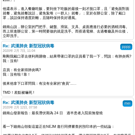
他還表示，進入餐廳吃飯，要到坐下吃飯的最後一刻才脫口罩，且「避免面對面
就餐，避免就餐說話，避免紮堆（一群人）就餐」；至於在辦公室，除了戴口
罩，談話保持適度距離，且隨時保持良好通風。
鍾南山說，辦公室的門把手、鍵盤、滑鼠、文具、桌面應進行必要的酒精消毒。
而上班進辦公室，第一時間要做的就是洗手。而搭過電梯、去過餐廳及外出後，
立即洗手。
Re: 武漢肺炎 新型冠狀病毒
pppp
2020年 2月 7日, 11:04
剛剛我戴口罩去便利商購物，結果帶著口罩的店員看了我一下，問說：有肺炎嗎?
我：沒有!
店員：有全家得肺炎嗎?
我：沒有啦 ! 靠！
後來他拿下口罩問我：有沒有全家的“會員”...…
TMD！差點被嚇死 !
Re: 武漢肺炎 新型冠狀病毒
mei
2020年 2月 12日, 07:58
鍾南山發新報告：最長潛伏期為 24 日 過半患者入院前無發燒
看一下鐘南山領銜這篇正在NEJM 進行同儕審查的預印本的一些結論：