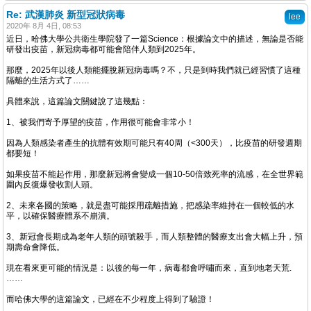
Re: 武漢肺炎 新型冠狀病毒
lee
2020年 8月 4日, 08:53
近日，哈佛大學公共衛生學院發了一篇Science：根據論文中的描述，無論是否能
研發出疫苗，新冠病毒都可能會陪伴人類到2025年。
那麼，2025年以後人類能擺脫新冠病毒嗎？不，只是到時我們就已經習慣了這種
隔離的生活方式了……
具體來說，這篇論文關鍵說了這幾點：
1、被我們寄予厚望的疫苗，作用很可能會非常小！
因為人類感染者產生的抗體有效期可能只有40周（<300天），比疫苗的研發週期
都要短！
如果疫苗不能起作用，那麼新冠將會變成一個10-50倍致死率的流感，在全世界範
圍內反復爆發收割人頭。
2、未來各國的策略，就是盡可能採用疏離措施，把感染率維持在一個較低的水
平，以確保醫療體系不崩潰。
3、新冠會長期成為老年人類的頭號殺手，而人類整體的醫療支出會大幅上升，預
期壽命會降低。
現在看來更可能的情況是：以後的每一年，病毒都會呼嘯而來，直到地老天荒.
……
而哈佛大學的這篇論文，已經在不少程度上得到了驗證！