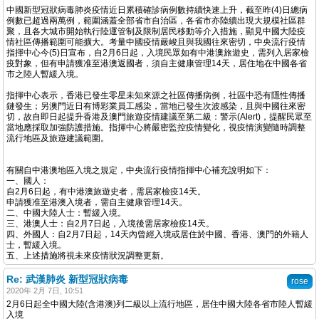
中國新型冠狀病毒肺炎疫情近日累積確診病例數持續快速上升，截至昨(4)日總病
例數已超過兩萬例，範圍涵蓋全部省市自治區，各省市亦陸續出現大規模社區群
聚，且各大城市開始執行陸運管制及限制居民移動等介入措施，顯見中國大陸疫
情社區傳播範圍可能擴大。考量中國疫情嚴峻且與我國往來密切，中央流行疫情
指揮中心今(5)日宣布，自2月6日起，入境民眾如有中港澳旅遊史，需列入居家檢
疫對象，但有申請獲准至港澳返國者，須自主健康管理14天，居住地在中國各省
市之陸人暫緩入境。
指揮中心表示，香港已發生零星未知來源之社區傳播病例，社區中恐有隱性傳播
鏈發生；另澳門近日有博彩業員工感染，當地已發生次波感染，且與中國往來密
切，故自即日起提升香港及澳門旅遊疫情建議至第二級：警示(Alert)，提醒民眾至
當地應採取加強防護措施。指揮中心將嚴密監控疫情變化，視疫情演變隨時調整
流行地區及旅遊建議範圍。
有關自中港澳地區入境之規定，中央流行疫情指揮中心補充說明如下：
一、國人：
自2月6日起，有中港澳旅遊史者，需居家檢疫14天。
申請獲准至港澳入境者，需自主健康管理14天。
二、中國大陸人士：暫緩入境。
三、港澳人士：自2月7日起，入境後需居家檢疫14天。
四、外國人：自2月7日起，14天內曾經入境或居住於中國、香港、澳門的外籍人
士，暫緩入境。
五、上述措施將視未來疫情狀況調整更新。
Re: 武漢肺炎 新型冠狀病毒
rose
2020年 2月 7日, 10:51
2月6日起全中國大陸(含港澳)列二級以上流行地區，居住中國大陸各省市陸人暫緩
入境