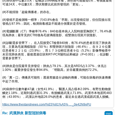
(#)潛伏期中位數3.0天：從確診1099例樣本看，潛伏期可能最短0天，有個案最長
可達24天，中位數3天；潛伏期要比此前所發現的「更短」。
(#)不能排除「超級傳播者」的存在。
(#)發燒不是檢測唯一標準：只43.8%會在「早期」出現發燒症狀，但住院後出現
發燒占87.9%；因此，檢測病毒感染不能過分側重於是否發燒。
(#)電腦斷層（CT）準確率76.4%：840名樣本病人入院時接受胸部CT，76.4%表
現為肺炎；最常見的CT特徵為毛玻璃樣陰影、或雙側出現斑片狀陰影。
(#)診斷需多管齊下：。在入院接受CT檢查840例，有76.4%的患者呈現了肺炎表
現，主要為毛玻璃樣陰影（50 %）和雙肺斑片狀陰影（46.4%）。在９２６位重
症患者有２２１位（23.9%），而１７３位輕症患者９位（5.2%）影像學檢查中
未呈現肺炎表現，最後透過症狀和RT-PCR陽性結果確診（P<0.001）；在診斷，
需要多管齊下。
(#)肺炎是住院最常見併發症：肺炎占79.1%，其次是ARDS占3.37%，休克占
1.00%；嚴重併發症發生率94.8%、「明顯高」於非嚴重病例的72.2%。
(#)「糞－口」傳播具可能性：透過胃腸道分泌物的傳播，可能在病毒的快速傳播
中起了作用。
(#)病例中位數年齡47歲（女性41.9%）。醫護人員占樣本2.09%，有野生動物接
觸史1.18%，近期到過武漢31.3%，有接觸過武漢人71.8%。武漢市本地居民483
例（43.95%），武漢以外地區26.0%的患者，最近未去過武漢或跟武漢人接觸。
https://www.thestandnews.com/%E5%81%A5% ... _0e42N9xPU
Re: 武漢肺炎 新型冠狀病毒
mei