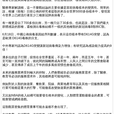
或者它的變異病毒會將成為類似流感、水痘這種頑疾一樣長期和人類共存。
醫療專家解讀稱，這一不樂觀結論的主要依據是當前病毒樣本的變異性。簡單的
說，根據《衛報》日前公佈的研究者提取的來自全世界5000多份樣本中，發現當
今世界上已經流行著至少三種新冠肺炎病毒了。
有一種更是佔了700多份比例，另一種只佔了30多份。也就是說，除了我們最大
群體感染的那種，還檢測出毒株結構不一樣的其他種類的新冠病毒B類和C類。
6月18日，中國公佈病毒基因組序列數據，表示這些樣本帶有D614G突變，認為
是歐洲 D614G毒株的分支。
中外專家均認為D614G突變讓新冠病毒傳染力增強；有研究認為感染能力提高約9
倍！
潘多拉的盒子打開，疫情在全世界蔓延，不是一年、兩年，而是五年、十年，甚
至可能一直持續下去，彼此間的隔離將成為常態，人與人之間日常的交際會顯著
減少，甚至傳承了成百上千年的很多風俗習慣也會徹底消失。
未來的服務業將受到極大的抑制，人們會壓縮非必須的服務業需求，除了醫療、
教育等必須的服務需求外，其他都將盡可能地抑制。
例如對於人類的旅遊業、餐飲業、院線、商業地產等等以及其他一切服務業相關
行業可能都是重大的打擊，可能徹底改變旅遊業的業務邏輯。
又比如NBA的收入結構可能要發生根本的變化，人類體育運動最吸金的產業，可
能會變成網絡遊戲。
這類觀眾密集的體育賽事可能永遠都不會出現了。