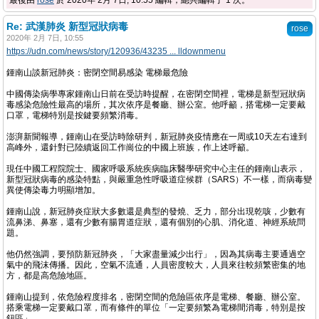
最後由
rose
於 2020年 2月 7日, 10:55 編輯，總共編輯了 1 次。
Re: 武漢肺炎 新型冠狀病毒
rose
2020年 2月 7日, 10:55
https://udn.com/news/story/120936/43235 ... lldownmenu
鍾南山談新冠肺炎：密閉空間易感染 電梯最危險
中國傳染病學專家鍾南山日前在受訪時提醒，在密閉空間裡，電梯是新型冠狀病
毒感染危險性最高的場所，其次依序是餐廳、辦公室。他呼籲，搭電梯一定要戴
口罩，電梯特別是按鍵要頻繁消毒。
澎湃新聞報導，鍾南山在受訪時除研判，新冠肺炎疫情應在一周或10天左右達到
高峰外，還針對已陸續返回工作崗位的中國上班族，作上述呼籲。
現任中國工程院院士、國家呼吸系統疾病臨床醫學研究中心主任的鍾南山表示，
新型冠狀病毒的感染特點，與嚴重急性呼吸道症候群（SARS）不一樣，而病毒變
異使傳染毒力明顯增加。
鍾南山說，新冠肺炎症狀大多數還是典型的發燒、乏力，部分出現乾咳，少數有
流鼻涕、鼻塞，還有少數有腸胃道症狀，還有個別的心肌、消化道、神經系統問
題。
他仍然強調，要預防新冠肺炎，「大家盡量減少出行」，因為其病毒主要通過空
氣中的飛沫傳播。因此，空氣不流通，人員密度較大，人員來往較頻繁密集的地
方，都是高危險地區。
鍾南山提到，依危險程度排名，密閉空間的危險區依序是電梯、餐廳、辦公室。
搭乘電梯一定要戴口罩，而有條件的單位「一定要頻繁為電梯間消毒，特別是按
鈕區」。