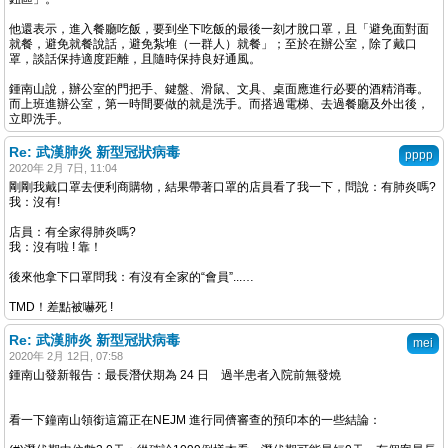
他還表示，進入餐廳吃飯，要到坐下吃飯的最後一刻才脫口罩，且「避免面對面
就餐，避免就餐說話，避免紮堆（一群人）就餐」；至於在辦公室，除了戴口
罩，談話保持適度距離，且隨時保持良好通風。
鍾南山說，辦公室的門把手、鍵盤、滑鼠、文具、桌面應進行必要的酒精消毒。
而上班進辦公室，第一時間要做的就是洗手。而搭過電梯、去過餐廳及外出後，
立即洗手。
Re: 武漢肺炎 新型冠狀病毒
pppp
2020年 2月 7日, 11:04
剛剛我戴口罩去便利商購物，結果帶著口罩的店員看了我一下，問說：有肺炎嗎?
我：沒有!
店員：有全家得肺炎嗎?
我：沒有啦 ! 靠！
後來他拿下口罩問我：有沒有全家的“會員”...…
TMD！差點被嚇死 !
Re: 武漢肺炎 新型冠狀病毒
mei
2020年 2月 12日, 07:58
鍾南山發新報告：最長潛伏期為 24 日 過半患者入院前無發燒
看一下鐘南山領銜這篇正在NEJM 進行同儕審查的預印本的一些結論：