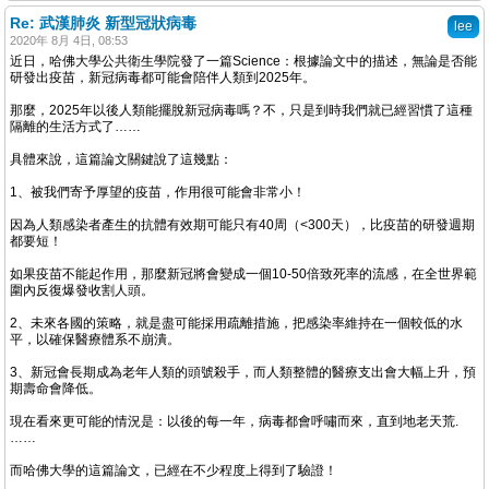
Re: 武漢肺炎 新型冠狀病毒
lee
2020年 8月 4日, 08:53
近日，哈佛大學公共衛生學院發了一篇Science：根據論文中的描述，無論是否能
研發出疫苗，新冠病毒都可能會陪伴人類到2025年。
那麼，2025年以後人類能擺脫新冠病毒嗎？不，只是到時我們就已經習慣了這種
隔離的生活方式了……
具體來說，這篇論文關鍵說了這幾點：
1、被我們寄予厚望的疫苗，作用很可能會非常小！
因為人類感染者產生的抗體有效期可能只有40周（<300天），比疫苗的研發週期
都要短！
如果疫苗不能起作用，那麼新冠將會變成一個10-50倍致死率的流感，在全世界範
圍內反復爆發收割人頭。
2、未來各國的策略，就是盡可能採用疏離措施，把感染率維持在一個較低的水
平，以確保醫療體系不崩潰。
3、新冠會長期成為老年人類的頭號殺手，而人類整體的醫療支出會大幅上升，預
期壽命會降低。
現在看來更可能的情況是：以後的每一年，病毒都會呼嘯而來，直到地老天荒.
……
而哈佛大學的這篇論文，已經在不少程度上得到了驗證！