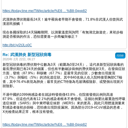
https://today.line.me/TW/pc/article/%E6 ... %B8-0gvp82
武漢肺炎潛伏期最長24天！逾半罹病者早期不會發燒，71.8%非武漢人但曾與武
漢居民接觸 ！
現在各國採取的14天隔離期間、以測量溫度與詢問「有無湖北旅遊史」來初步檢
測是否罹病的作法，恐怕需要進一步商榷與修正？
http://bit.ly/2tJLo0C
Re: 武漢肺炎 新型冠狀病毒
rose
2020年 2月 22日, 06:27
新型冠狀病毒的潛伏期中位數為3天（範圍為0至24天）。這代表新型冠狀病毒的
最長潛伏期已有24天的個案，但也有半數確診病例的潛伏期低於3天。在發病症狀
方面，發燒（87.9%）和咳嗽（67.7%）是最常見的症狀，少數會出現腹瀉
（3.7%）與嘔吐（5%）的消化道症狀。其中840名病人在入院時接受胸部CT檢
查，其中76.4%表現為肺炎；最常見的CT特徵為毛玻璃樣陰影、或雙側出現斑片
狀陰影。
不過中國的1099例感染者在就診時發燒僅43.8%，住院後發燒比例則高達
87.9%，但這也代表有12.1%的感染者根本不會發燒。這個比例要比嚴重急性呼吸
道症候群（SARS）與中東呼吸症候群（MERS）來的更高，因此只用體溫測量來
對感染者做初步篩檢，恐怕會出現防疫漏洞。因為部分2019-nCoV感染的患者，
X光檢查結果正常，根本沒有發燒。
https://today.line.me/TW/pc/article/%E6 ... %B8-0gvp82