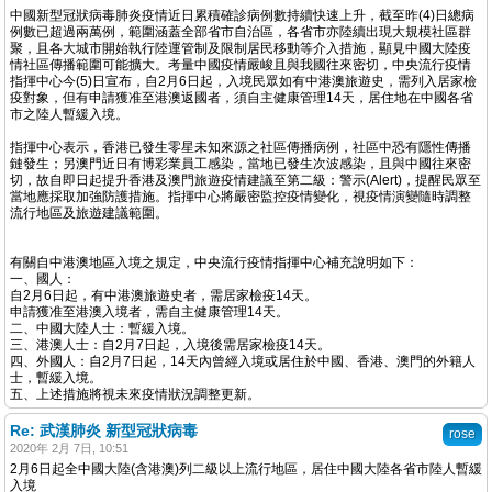
中國新型冠狀病毒肺炎疫情近日累積確診病例數持續快速上升，截至昨(4)日總病
例數已超過兩萬例，範圍涵蓋全部省市自治區，各省市亦陸續出現大規模社區群
聚，且各大城市開始執行陸運管制及限制居民移動等介入措施，顯見中國大陸疫
情社區傳播範圍可能擴大。考量中國疫情嚴峻且與我國往來密切，中央流行疫情
指揮中心今(5)日宣布，自2月6日起，入境民眾如有中港澳旅遊史，需列入居家檢
疫對象，但有申請獲准至港澳返國者，須自主健康管理14天，居住地在中國各省
市之陸人暫緩入境。
指揮中心表示，香港已發生零星未知來源之社區傳播病例，社區中恐有隱性傳播
鏈發生；另澳門近日有博彩業員工感染，當地已發生次波感染，且與中國往來密
切，故自即日起提升香港及澳門旅遊疫情建議至第二級：警示(Alert)，提醒民眾至
當地應採取加強防護措施。指揮中心將嚴密監控疫情變化，視疫情演變隨時調整
流行地區及旅遊建議範圍。
有關自中港澳地區入境之規定，中央流行疫情指揮中心補充說明如下：
一、國人：
自2月6日起，有中港澳旅遊史者，需居家檢疫14天。
申請獲准至港澳入境者，需自主健康管理14天。
二、中國大陸人士：暫緩入境。
三、港澳人士：自2月7日起，入境後需居家檢疫14天。
四、外國人：自2月7日起，14天內曾經入境或居住於中國、香港、澳門的外籍人
士，暫緩入境。
五、上述措施將視未來疫情狀況調整更新。
Re: 武漢肺炎 新型冠狀病毒
rose
2020年 2月 7日, 10:51
2月6日起全中國大陸(含港澳)列二級以上流行地區，居住中國大陸各省市陸人暫緩
入境