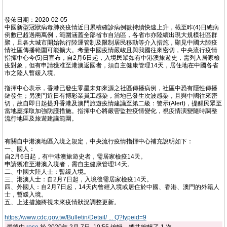
發佈日期：2020-02-05
中國新型冠狀病毒肺炎疫情近日累積確診病例數持續快速上升，截至昨(4)日總病
例數已超過兩萬例，範圍涵蓋全部省市自治區，各省市亦陸續出現大規模社區群
聚，且各大城市開始執行陸運管制及限制居民移動等介入措施，顯見中國大陸疫
情社區傳播範圍可能擴大。考量中國疫情嚴峻且與我國往來密切，中央流行疫情
指揮中心今(5)日宣布，自2月6日起，入境民眾如有中港澳旅遊史，需列入居家檢
疫對象，但有申請獲准至港澳返國者，須自主健康管理14天，居住地在中國各省
市之陸人暫緩入境。
指揮中心表示，香港已發生零星未知來源之社區傳播病例，社區中恐有隱性傳播
鏈發生；另澳門近日有博彩業員工感染，當地已發生次波感染，且與中國往來密
切，故自即日起提升香港及澳門旅遊疫情建議至第二級：警示(Alert)，提醒民眾至
當地應採取加強防護措施。指揮中心將嚴密監控疫情變化，視疫情演變隨時調整
流行地區及旅遊建議範圍。
有關自中港澳地區入境之規定，中央流行疫情指揮中心補充說明如下：
一、國人：
自2月6日起，有中港澳旅遊史者，需居家檢疫14天。
申請獲准至港澳入境者，需自主健康管理14天。
二、中國大陸人士：暫緩入境。
三、港澳人士：自2月7日起，入境後需居家檢疫14天。
四、外國人：自2月7日起，14天內曾經入境或居住於中國、香港、澳門的外籍人
士，暫緩入境。
五、上述措施將視未來疫情狀況調整更新。
https://www.cdc.gov.tw/Bulletin/Detail/ ... Q?typeid=9