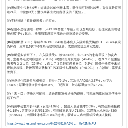
(#)潛伏期中位數3.0天：從確診1099例樣本看，潛伏期可能最短0天，有個案最長可
達24天，中位數3天；潛伏期要比此前所發現的「更短」。
(#)不能排除「超級傳播者」的存在。
(#)發燒不是檢測唯一標準：只43.8%會在「早期」出現發燒症狀，但住院後出現發
燒占87.9%；因此，檢測病毒感染不能過分側重於是否發燒。
(#)電腦斷層（CT）準確率76.4%：840名樣本病人入院時接受胸部CT，76.4%表現
為肺炎；最常見的CT特徵為毛玻璃樣陰影、或雙側出現斑片狀陰影。
(#)診斷需多管齊下：。在入院接受CT檢查840例，有76.4%的患者呈現了肺炎表
現，主要為毛玻璃樣陰影（50 %）和雙肺斑片狀陰影（46.4%）。在９２６位重症
患者有２２１位（23.9%），而１７３位輕症患者９位（5.2%）影像學檢查中未呈
現肺炎表現，最後透過症狀和RT-PCR陽性結果確診（P<0.001）；在診斷，需要多
管齊下。
(#)肺炎是住院最常見併發症：肺炎占79.1%，其次是ARDS占3.37%，休克占
1.00%；嚴重併發症發生率94.8%、「明顯高」於非嚴重病例的72.2%。
(#)「糞－口」傳播具可能性：透過胃腸道分泌物的傳播，可能在病毒的快速傳播中
起了作用。
(#)病例中位數年齡47歲（女性41.9%）。醫護人員占樣本2.09%，有野生動物接觸
史1.18%，近期到過武漢31.3%，有接觸過武漢人71.8%。武漢市本地居民483例
（43.95%），武漢以外地區26.0%的患者，最近未去過武漢或跟武漢人接觸。
https://www.thestandnews.com/%E5%81%A5% ... _0e42N9xPU