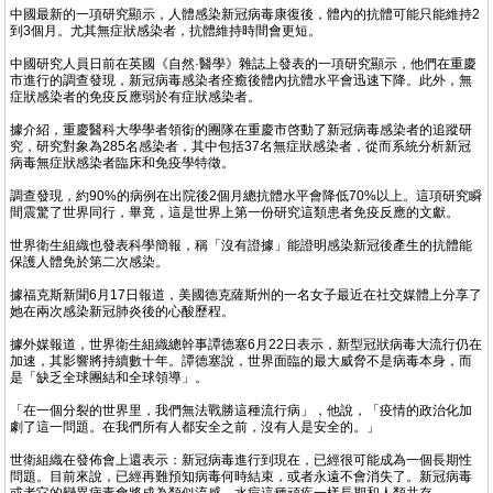
中國最新的一項研究顯示，人體感染新冠病毒康復後，體內的抗體可能只能維持2
到3個月。尤其無症狀感染者，抗體維持時間會更短。
中國研究人員日前在英國《自然·醫學》雜誌上發表的一項研究顯示，他們在重慶
市進行的調查發現，新冠病毒感染者痊癒後體內抗體水平會迅速下降。此外，無
症狀感染者的免疫反應弱於有症狀感染者。
據介紹，重慶醫科大學學者領銜的團隊在重慶市啓動了新冠病毒感染者的追蹤研
究，研究對象為285名感染者，其中包括37名無症狀感染者，從而系統分析新冠
病毒無症狀感染者臨床和免疫學特徵。
調查發現，約90%的病例在出院後2個月總抗體水平會降低70%以上。這項研究瞬
間震驚了世界同行，畢竟，這是世界上第一份研究這類患者免疫反應的文獻。
世界衛生組織也發表科學簡報，稱「沒有證據」能證明感染新冠後產生的抗體能
保護人體免於第二次感染。
據福克斯新聞6月17日報道，美國德克薩斯州的一名女子最近在社交媒體上分享了
她在兩次感染新冠肺炎後的心酸歷程。
據外媒報道，世界衛生組織總幹事譚德塞6月22日表示，新型冠狀病毒大流行仍在
加速，其影響將持續數十年。譚德塞說，世界面臨的最大威脅不是病毒本身，而
是「缺乏全球團結和全球領導」。
「在一個分裂的世界里，我們無法戰勝這種流行病」，他說，「疫情的政治化加
劇了這一問題。在我們所有人都安全之前，沒有人是安全的。」
世衛組織在發佈會上還表示：新冠病毒進行到現在，已經很可能成為一個長期性
問題。目前來說，已經再難預知病毒何時結束，或者永遠不會消失了。新冠病毒