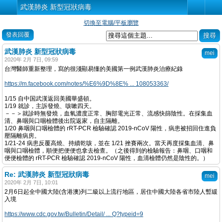
武漢肺炎 新型冠狀病毒
切換至電腦/平板瀏覽
發表回覆
武漢肺炎 新型冠狀病毒
mei
2020年 2月 7日, 09:59
台灣醫師重新整理，寫的很淺顯易懂的美國第一例武漢肺炎治療紀錄
https://m.facebook.com/notes/%E6%9D%8E% ... 108053363/
1/15 自中国武漢返回美國華盛頓。
1/19 就診，主訴發燒、咳嗽四天。
－－＞就診時無發燒，血氧濃度正常、胸部電光正常、流感快篩陰性。在採集血
清、鼻咽與口咽檢體後出院返家，自主隔離。
1/20 鼻咽與口咽檢體的 rRT-PCR 檢驗確認 2019-nCoV 陽性，病患被招回住進負
壓隔離病房。
1/21-24 病患反覆高燒、持續乾咳，並在 1/21 挫賽兩次。當天再度採集血清、鼻
咽與口咽檢體，順便把便便也拿去檢查。（之後得到的檢驗報告：鼻咽、口咽和
便便檢體的 rRT-PCR 檢驗確認 2019-nCoV 陽性，血清檢體仍然是陰性的。）
Re: 武漢肺炎 新型冠狀病毒
mei
2020年 2月 7日, 10:01
2月6日起全中國大陸(含港澳)列二級以上流行地區，居住中國大陸各省市陸人暫緩
入境
https://www.cdc.gov.tw/Bulletin/Detail/ ... Q?typeid=9