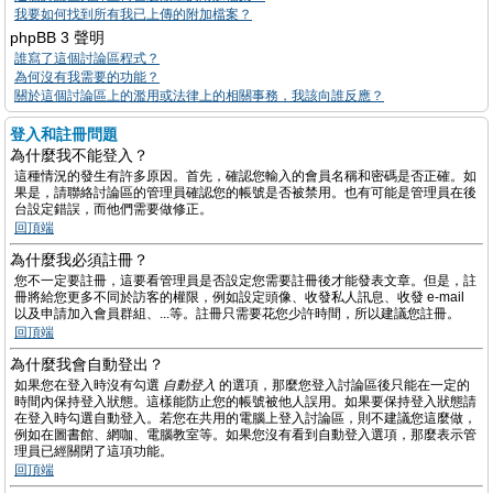
我要如何找到所有我已上傳的附加檔案？
phpBB 3 聲明
誰寫了這個討論區程式？
為何沒有我需要的功能？
關於這個討論區上的濫用或法律上的相關事務，我該向誰反應？
登入和註冊問題
為什麼我不能登入？
這種情況的發生有許多原因。首先，確認您輸入的會員名稱和密碼是否正確。如
果是，請聯絡討論區的管理員確認您的帳號是否被禁用。也有可能是管理員在後
台設定錯誤，而他們需要做修正。
回頂端
為什麼我必須註冊？
您不一定要註冊，這要看管理員是否設定您需要註冊後才能發表文章。但是，註
冊將給您更多不同於訪客的權限，例如設定頭像、收發私人訊息、收發 e-mail
以及申請加入會員群組、...等。註冊只需要花您少許時間，所以建議您註冊。
回頂端
為什麼我會自動登出？
如果您在登入時沒有勾選
自動登入
的選項，那麼您登入討論區後只能在一定的
時間內保持登入狀態。這樣能防止您的帳號被他人誤用。如果要保持登入狀態請
在登入時勾選自動登入。若您在共用的電腦上登入討論區，則不建議您這麼做，
例如在圖書館、網咖、電腦教室等。如果您沒有看到自動登入選項，那麼表示管
理員已經關閉了這項功能。
回頂端