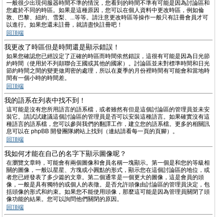
一般很少出現伺服器時間不準的情況，您看到的時間不準有可能是因為討論區和
您處於不同的時區。如果是這種原因，您可以在個人資料中更改時區，例如倫
敦、巴黎、紐約、雪梨、...等等。請注意更改時區等操作一般只有註冊會員才可
以進行。如果您還未註冊，就請盡快註冊吧！
回頂端
我更改了時區但是時間還是顯示錯誤！
如果您確認您已經設定了正確的時區而時間依然錯誤，這很有可能是因為日光節
約時間（使用於不列顛聯合王國或其他的國家）。討論區並未對標準時間和日光
節約時間之間的變更做周密的處理，所以在夏季的月份裡時間有可能會和當地時
間有一個小時的時間差。
回頂端
我的語系在列表中找不到！
這可能是沒有您所用語言的語系檔，或者雖然有但是這個討論區的管理員並未安
裝它。請試試建議這個討論區的管理員是否可以安裝這種語言。如果確實沒有這
種語言的語系檔，您可以參與我們的翻譯工作，建立您的語系檔。更多的相關訊
息可以在 phpBB 開發團隊網站上找到（連結請看每一頁的頁腳）。
回頂端
我如何才能在自己的名字下顯示圖像呢？
在瀏覽文章時，可能會有兩個圖像和會員名稱一塊顯示。第一個是和您的等級相
關的圖像，一般以星星、方塊或小圓點的形式，顯示您在這個討論區的地位，或
者您已經發表了多少篇的文章。第二個通常是一個更大的圖像，這是會員的頭
像，一般是具有獨特的或個人的表徵。是否允許頭像由討論區的管理員決定，包
括頭像的形式和約束。如果您不能使用頭像，那麼這可能是因為管理員關閉了頭
像功能的結果。您可以詢問他們關閉的原因。
回頂端