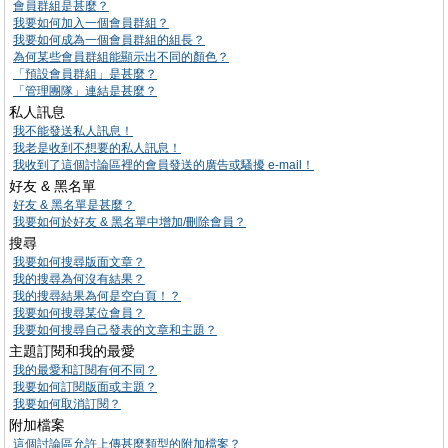
會員群組是甚麼？
我要如何加入一個會員群組？
我要如何成為一個會員群組的組長？
為何某些會員群組能顯示出不同的顏色？
「預設會員群組」是甚麼？
「管理團隊」連結是甚麼？
私人訊息
我不能發送私人訊息！
我老是收到不想要的私人訊息！
我收到了這個討論區裡的會員發送的廣告或騷擾 e-mail！
好友 & 黑名單
好友 & 黑名單是甚麼？
我要如何於好友 & 黑名單中增加/刪除會員？
搜尋
我要如何搜尋版面文章？
我的搜尋為何沒有結果？
我的搜尋結果為何是空白頁！？
我要如何搜尋某位會員？
我要如何搜尋自己發表的文章和主題？
主題訂閱和我的最愛
我的最愛和訂閱有何不同？
我要如何訂閱版面或主題？
我要如何取消訂閱？
附加檔案
這個討論區允許上傳甚麼類型的附加檔案？