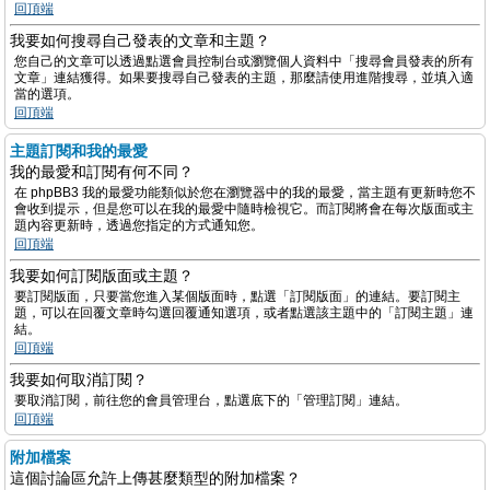
回頂端
我要如何搜尋自己發表的文章和主題？
您自己的文章可以透過點選會員控制台或瀏覽個人資料中「搜尋會員發表的所有
文章」連結獲得。如果要搜尋自己發表的主題，那麼請使用進階搜尋，並填入適
當的選項。
回頂端
主題訂閱和我的最愛
我的最愛和訂閱有何不同？
在 phpBB3 我的最愛功能類似於您在瀏覽器中的我的最愛，當主題有更新時您不
會收到提示，但是您可以在我的最愛中隨時檢視它。而訂閱將會在每次版面或主
題內容更新時，透過您指定的方式通知您。
回頂端
我要如何訂閱版面或主題？
要訂閱版面，只要當您進入某個版面時，點選「訂閱版面」的連結。要訂閱主
題，可以在回覆文章時勾選回覆通知選項，或者點選該主題中的「訂閱主題」連
結。
回頂端
我要如何取消訂閱？
要取消訂閱，前往您的會員管理台，點選底下的「管理訂閱」連結。
回頂端
附加檔案
這個討論區允許上傳甚麼類型的附加檔案？