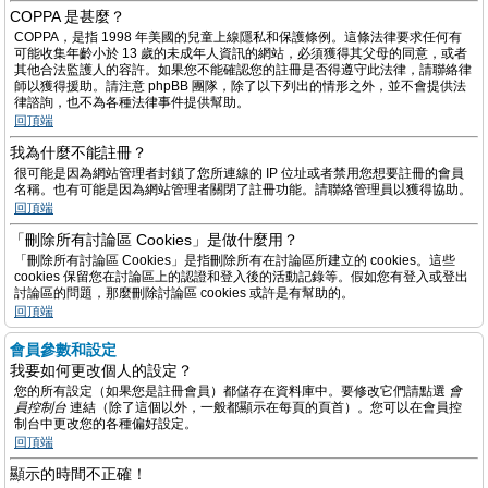
COPPA 是甚麼？
COPPA，是指 1998 年美國的兒童上線隱私和保護條例。這條法律要求任何有
可能收集年齡小於 13 歲的未成年人資訊的網站，必須獲得其父母的同意，或者
其他合法監護人的容許。如果您不能確認您的註冊是否得遵守此法律，請聯絡律
師以獲得援助。請注意 phpBB 團隊，除了以下列出的情形之外，並不會提供法
律諮詢，也不為各種法律事件提供幫助。
回頂端
我為什麼不能註冊？
很可能是因為網站管理者封鎖了您所連線的 IP 位址或者禁用您想要註冊的會員
名稱。也有可能是因為網站管理者關閉了註冊功能。請聯絡管理員以獲得協助。
回頂端
「刪除所有討論區 Cookies」是做什麼用？
「刪除所有討論區 Cookies」是指刪除所有在討論區所建立的 cookies。這些
cookies 保留您在討論區上的認證和登入後的活動記錄等。假如您有登入或登出
討論區的問題，那麼刪除討論區 cookies 或許是有幫助的。
回頂端
會員參數和設定
我要如何更改個人的設定？
您的所有設定（如果您是註冊會員）都儲存在資料庫中。要修改它們請點選
會
員控制台
連結（除了這個以外，一般都顯示在每頁的頁首）。您可以在會員控
制台中更改您的各種偏好設定。
回頂端
顯示的時間不正確！