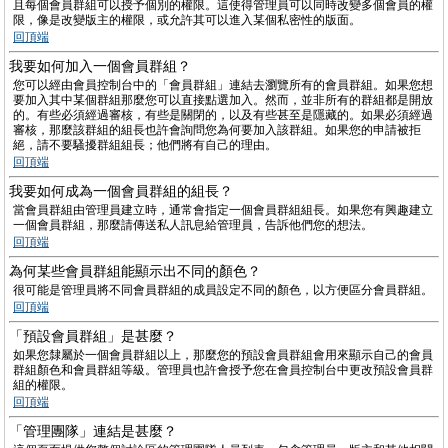
且每個會員群組可以授予個別的權限。這使得管理員可以同時改變多個會員的權
限，像是改變版主的權限，或允許其可以進入某個私密性的版面。
回頂端
我要如何加入一個會員群組？
您可以經由會員控制台中的「會員群組」連結去瀏覽所有的會員群組。如果您想
要加入其中某個群組那麼您可以直接點選加入。然而，並非所有的群組都是開放
的。有些必須經過審核，有些是關閉的，以及有些甚至是隱藏的。如果必須經過
審核，那麼該群組的組長也許會詢問您為何要加入該群組。如果您的申請被拒
絕，請不要騷擾群組組長；他們將有自己的理由。
回頂端
我要如何成為一個會員群組的組長？
當會員群組由管理員建立時，通常會指定一個會員群組組長。如果您有興趣建立
一個會員群組，那麼請傳送私人訊息給管理員，告訴他們您的想法。
回頂端
為何某些會員群組能顯示出不同的顏色？
很可能是管理員將不同會員群組的成員設定不同的顏色，以方便區分會員群組。
回頂端
「預設會員群組」是甚麼？
如果您隸屬於一個會員群組以上，那麼您的預設會員群組會用來顯示自己的會員
群組顏色和會員群組等級。管理員也許會授予您在會員控制台中更改預設會員群
組的權限。
回頂端
「管理團隊」連結是甚麼？