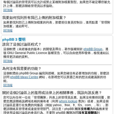
每個討論區的管理員可以允許或禁止某種附加檔案類型。如果您不確定哪些被允
許上傳，那麼請聯絡管理員以求協助。
回頂端
我要如何找到所有我已上傳的附加檔案？
如果要找到您已上傳附加檔案的列表，那麼前往會員控制台，進而點選「管理附
加檔案」連結即可。
回頂端
phpBB 3 聲明
誰寫了這個討論區程式？
這個軟體（未經修改的版本）的開發及釋出，著作版權歸於
phpBB Group
。遵
循 GNU General Public Licence 版權宣告，可以自由使用和發佈，檢視連結以
獲得更詳細的資料。
回頂端
為何沒有我需要的功能？
這個軟體由 phpBB Group 編寫與授權。如果您確信有必要增加的功能，那麼請
訪問
phpBB Ideas Centre
網站，在那裡您可以票選已有的想法或建議新的功
能。
回頂端
關於這個討論區上的濫用或法律上的相關事務，我該向誰反應？
您可以向任何一位在「管理團隊」列表上的管理員反應。如果沒有獲得回覆，那
麼您應該聯絡該網域名稱的擁有者（利用
whois lookup
查詢）或者，如果這個
討論區是運行在免費的伺服器（例如 yahoo、free、fr、f2s、com、...等），那
麼請聯絡其管理者或違規管理部門。請注意！phpBB 團隊
沒有權力
和義務來管
理使用這個討論區的會員行為。不要對 phpBB 團隊詢問
沒有直接關係
到