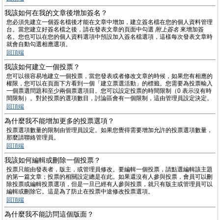
我該如何在我的文章後增加簽名？
您必須先建立一個簽名檔後才能在文章中增加，建立簽名檔在您的個人資料管理
台。當您建立好簽名檔之後，請在發表文章的頁面中勾選
附上簽名
來增加簽
名。您也可以在您的個人資料選項中預設加入簽名檔選項，這樣每次發表文章時
就會自動勾選相應選項。
回頂端
我該如何建立一個投票？
您可以很容易地建立一個投票，當您發表或者修改文章的時候，如果您有相應的
權限，您可以在頁面下方看到一個「建立票選活動」的標籤。您需要為投票輸入
一個票選問題和至少兩個票選項目。您可以設定投票的時間限制（0 表示沒有時
間限制）。對於投票的選項數目，討論區會有一個限制，這由管理員設定決定。
回頂端
為什麼我不能增加更多的投票選項？
投票選項數量的限制由管理員設定。如果您覺得需要增加允許的投票選項數量，
那麼請聯絡管理員。
回頂端
我該如何編輯或刪除一個投票？
投票只能由發表者，版主，或管理員修改。要編輯一個投票，請點選編輯該主題
的第一篇文章；投票的相關設定總是在此。如果還沒有人參與投票，會員可以刪
除投票或編輯投票選項，但是一旦已經有人參與投票，就只有版主或管理員可以
編輯或刪除它。這是為了防止在投票中途修改投票選項。
回頂端
為什麼我不能訪問這個版面？