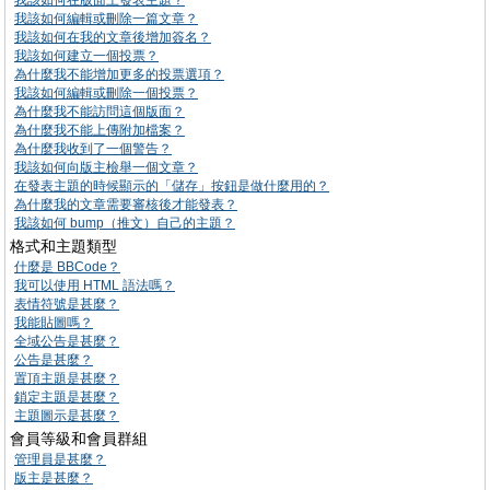
我該如何在版面上發表主題？
我該如何編輯或刪除一篇文章？
我該如何在我的文章後增加簽名？
我該如何建立一個投票？
為什麼我不能增加更多的投票選項？
我該如何編輯或刪除一個投票？
為什麼我不能訪問這個版面？
為什麼我不能上傳附加檔案？
為什麼我收到了一個警告？
我該如何向版主檢舉一個文章？
在發表主題的時候顯示的「儲存」按鈕是做什麼用的？
為什麼我的文章需要審核後才能發表？
我該如何 bump（推文）自己的主題？
格式和主題類型
什麼是 BBCode？
我可以使用 HTML 語法嗎？
表情符號是甚麼？
我能貼圖嗎？
全域公告是甚麼？
公告是甚麼？
置頂主題是甚麼？
鎖定主題是甚麼？
主題圖示是甚麼？
會員等級和會員群組
管理員是甚麼？
版主是甚麼？