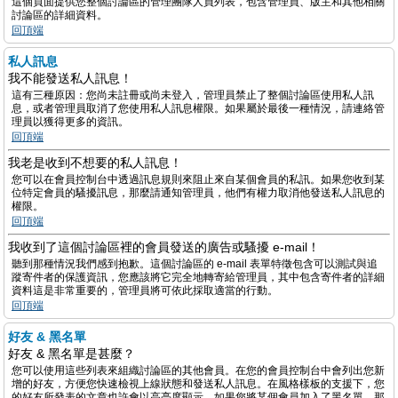
這個頁面提供您整個討論區的管理團隊人員列表，包含管理員、版主和其他相關
討論區的詳細資料。
回頂端
私人訊息
我不能發送私人訊息！
這有三種原因：您尚未註冊或尚未登入，管理員禁止了整個討論區使用私人訊
息，或者管理員取消了您使用私人訊息權限。如果屬於最後一種情況，請連絡管
理員以獲得更多的資訊。
回頂端
我老是收到不想要的私人訊息！
您可以在會員控制台中透過訊息規則來阻止來自某個會員的私訊。如果您收到某
位特定會員的騷擾訊息，那麼請通知管理員，他們有權力取消他發送私人訊息的
權限。
回頂端
我收到了這個討論區裡的會員發送的廣告或騷擾 e-mail！
聽到那種情況我們感到抱歉。這個討論區的 e-mail 表單特徵包含可以測試與追
蹤寄件者的保護資訊，您應該將它完全地轉寄給管理員，其中包含寄件者的詳細
資料這是非常重要的，管理員將可依此採取適當的行動。
回頂端
好友 & 黑名單
好友 & 黑名單是甚麼？
您可以使用這些列表來組織討論區的其他會員。在您的會員控制台中會列出您新
增的好友，方便您快速檢視上線狀態和發送私人訊息。在風格樣板的支援下，您
的好友所發表的文章也許會以高亮度顯示。如果您將某個會員加入了黑名單，那