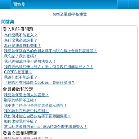
問答集
切換至電腦/平板瀏覽
問答集
登入和註冊問題
為什麼我不能登入？
為什麼我必須註冊？
為什麼我會自動登出？
我要如何讓自己的會員名稱不出現在線上會員列表裡頭？
我忘記了我的密碼！
我已經完成註冊但是無法登入！
我過去已經註冊（登入）過，但是現在卻無法登入？！
COPPA 是甚麼？
我為什麼不能註冊？
「刪除所有討論區 Cookies」是做什麼用？
會員參數和設定
我要如何更改個人的設定？
顯示的時間不正確！
我更改了時區但是時間還是顯示錯誤！
我的語系在列表中找不到！
我如何才能在自己的名字下顯示圖像呢？
如何改變我的等級？
當我點選會員的 e-mail 連結時為什麼要讓我登入？
發表文章相關問題