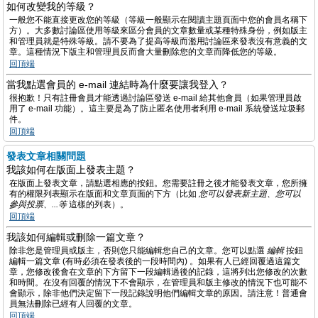
如何改變我的等級？
一般您不能直接更改您的等級（等級一般顯示在閱讀主題頁面中您的會員名稱下
方）。大多數討論區使用等級來區分會員的文章數量或某種特殊身份，例如版主
和管理員就是特殊等級。請不要為了提高等級而濫用討論區來發表沒有意義的文
章。這種情況下版主和管理員反而會大量刪除您的文章而降低您的等級。
回頂端
當我點選會員的 e-mail 連結時為什麼要讓我登入？
很抱歉！只有註冊會員才能透過討論區發送 e-mail 給其他會員（如果管理員啟
用了 e-mail 功能）。這主要是為了防止匿名使用者利用 e-mail 系統發送垃圾郵
件。
回頂端
發表文章相關問題
我該如何在版面上發表主題？
在版面上發表文章，請點選相應的按鈕。您需要註冊之後才能發表文章，您所擁
有的權限列表顯示在版面和文章頁面的下方（比如
您可以發表新主題、您可以
參與投票、...等
這樣的列表）。
回頂端
我該如何編輯或刪除一篇文章？
除非您是管理員或版主，否則您只能編輯您自己的文章。您可以點選
編輯
按鈕
編輯一篇文章 (有時必須在發表後的一段時間內) 。如果有人已經回覆過這篇文
章，您修改後會在文章的下方留下一段編輯過後的記錄，這將列出您修改的次數
和時間。在沒有回覆的情況下不會顯示，在管理員和版主修改的情況下也可能不
會顯示，除非他們決定留下一段記錄說明他們編輯文章的原因。請注意！普通會
員無法刪除已經有人回覆的文章。
回頂端