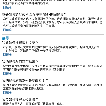
麼他們發表的任何文章都將自動隱藏。
回頂端
我要如何於好友 & 黑名單中增加/刪除會員？
您可以透過兩種方式增加會員到您的列表。透過瀏覽會員個人資料，那裡有連結
可以點選增加。另外，從您的會員控制台，您可以直接輸入會員名稱來增加。您
也可以透過同樣的頁面刪除列表中的會員。
回頂端
搜尋
我要如何搜尋版面文章？
在首頁，版面或文章頁面的搜尋欄中輸入關鍵字就可以搜尋。點選每頁頁首的
「進階搜尋」連結將可以做進一步的搜尋設定。
回頂端
我的搜尋為何沒有結果？
您的搜尋可能太模糊，包含了許多未被我們系統建立索引的共用詞。您可以輸入
更明確的關鍵詞和更多有效的選項來進行進階搜尋。
回頂端
我的搜尋結果為何是空白頁！？
您的搜尋結果數量太多以至於網站伺服器處理不來。請使用「進階搜尋」以及指
定更明確的關鍵詞和相關的版面。
回頂端
我要如何搜尋某位會員？
瀏覽「會員列表」頁面並點選「搜尋會員」連結。