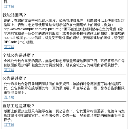
目。
回頂端
我能貼圖嗎？
是的，在您的文章中可以顯示圖片。如果管理員允許，那麼您可以上傳圖檔到討
論區上。否則，您必須使用連結去顯示儲存在公開網站上的圖檔，例如：
http://www.example.com/my-picture.gif 而不能直接連結到儲存在您的電腦（除
非您的電腦是一個公開的網站伺服器）或者是需要授權網站上的圖檔，例如您的
hotmail 或者 yahoo 信箱，或是受密碼保護的網站。要顯示連結的圖檔，請使用
BBCode [img] 標籤。
回頂端
全域公告是甚麼？
全域公告包含重要的資訊，無論何時您應該盡可能地閱讀它們。它們將顯示在每
個版面的最頂端和包含您的會員控制台。發表全域公告的權限由管理員授予。
回頂端
公告是甚麼？
公告通常包含您目前所閱讀版面的重要資訊，無論何時您應該盡可能地閱讀它
們。公告將顯示在該版面的每一頁的最頂端。和全域公告一樣，發表公告的權限
由管理員授予。
回頂端
置頂主題是甚麼？
版面上的置頂主題只有顯示在第一頁公告底下。它們通常相當重要，無論何時您
應該盡可能地閱讀它們。和全域公告，公告一樣，發表置頂主題的權限由管理員
授予。
回頂端