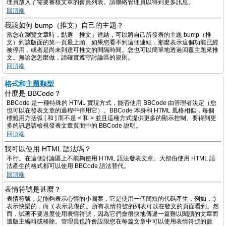
理員放入了需要審核文章的會員列表。請聯絡管理員以得到更多訊息。
回頂端
我該如何 bump（推文）自己的主題？
當您在瀏覽文章時，點選「推文」連結，可以將自己所發表的主題 bump（推
文）到該版面的第一頁最上頭。如果您看不到這個連結，那麼表示這個功能已經
被停用，或者是尚未到達可推文的間隔時間。您也可以簡單地透過回覆主題來推
文。無論您怎麼做，請確實遵守討論區的規則。
回頂端
格式和主題類型
什麼是 BBCode？
BBCode 是一種特殊的 HTML 實現方式，能否使用 BBCode 由管理者決定（您
也可以在發表文章的過程中停用它）。BBCode 本身和 HTML 風格相似，每個
標籤用方括弧 [ 和 ] 而不是 < 和 > 並且這種方式提供更多的顯示控制。要得到更
多的訊息請檢視發表文章頁面中的 BBCode 說明。
回頂端
我可以使用 HTML 語法嗎？
不行。在這個討論區上不能夠使用 HTML 語法發表文章。大部份使用 HTML 語
法產生的格式都可以使用 BBCode 語法替代。
回頂端
表情符號是甚麼？
表情符號，是能夠表示心情的小圖案，它是使用一個簡短的代碼產生，例如，:)
表示快樂的，而 :( 表示悲傷的。所有表情符號的列表可以在發文的頁面看到。然
而，試著不要過度使用表情符號，因為它們會很快地傳遞一篇難以閱讀的文章而
遭版主編輯或移除。管理員也許會設限您在每篇文章中可以使用表情符號的數