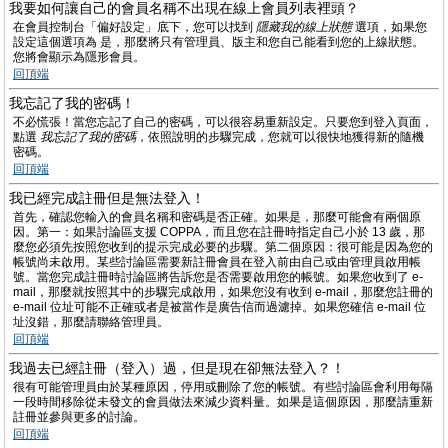
我要如何讓自己的會員名稱不出現在線上會員列表裡頭？
在會員控制台「偏好設定」底下，您可以找到
隱藏我的線上狀態
選項，如果您
設定這個選項為
是
，那麼將只有管理員、版主和您自己能看到您的上線狀態。
您將會顯示為隱形會員。
回頂端
我忘記了我的密碼！
不必慌張！當您忘記了自己的密碼，可以很容易重新設定。只要您到登入頁面，
點選
我忘記了我的密碼
，依照說明的步驟完成，您就可以很快地獲得新的隨機
密碼。
回頂端
我已經完成註冊但是無法登入！
首先，確認您輸入的會員名稱和密碼是否正確。如果是，那麼可能會有兩個原
因。第一：如果討論區支援 COPPA，而且您在註冊時指定自己小於 13 歲，那
麼您必須先按照您收到的提示完成必要的步驟。第二個原因：很可能是因為您的
帳號尚未啟用。某些討論區需要新註冊會員在登入前由自己或由管理員啟用帳
號。當您完成註冊時討論區將告訴您是否需要啟用您的帳號。如果您收到了 e-
mail，那麼就按照其中的步驟完成啟用，如果您沒有收到 e-mail，那麼您註冊的
e-mail 位址可能不正確或者是被當作是廣告信而過濾掉。如果您確信 e-mail 位
址沒錯，那麼請聯絡管理員。
回頂端
我過去已經註冊（登入）過，但是現在卻無法登入？！
很有可能管理員由於某種原因，停用或刪除了您的帳號。有些討論區會利用每隔
一段時間移除從未發文的會員做法來減少資料量。如果是這個原因，那麼請重新
註冊並參與更多的討論。
回頂端