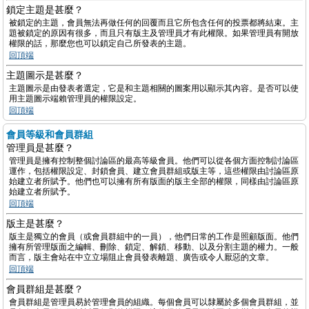
鎖定主題是甚麼？
被鎖定的主題，會員無法再做任何的回覆而且它所包含任何的投票都將結束。主
題被鎖定的原因有很多，而且只有版主及管理員才有此權限。如果管理員有開放
權限的話，那麼您也可以鎖定自己所發表的主題。
回頂端
主題圖示是甚麼？
主題圖示是由發表者選定，它是和主題相關的圖案用以顯示其內容。是否可以使
用主題圖示端賴管理員的權限設定。
回頂端
會員等級和會員群組
管理員是甚麼？
管理員是擁有控制整個討論區的最高等級會員。他們可以從各個方面控制討論區
運作，包括權限設定、封鎖會員、建立會員群組或版主等，這些權限由討論區原
始建立者所賦予。他們也可以擁有所有版面的版主全部的權限，同樣由討論區原
始建立者所賦予。
回頂端
版主是甚麼？
版主是獨立的會員（或會員群組中的一員），他們日常的工作是照顧版面。他們
擁有所管理版面之編輯、刪除、鎖定、解鎖、移動、以及分割主題的權力。一般
而言，版主會站在中立立場阻止會員發表離題、廣告或令人厭惡的文章。
回頂端
會員群組是甚麼？
會員群組是管理員易於管理會員的組織。每個會員可以隸屬於多個會員群組，並