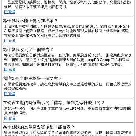
一些版面是限制訪問的。要檢視、閱讀、發表或執行其他的動作，您需要特別的
權限。請聯絡版主或管理員允許您使用。
回頂端
為什麼我不能上傳附加檔案？
上傳附加檔案的功能，可以通過版面/會員/會員群組來設定。管理員可能不允許
在某些版面上傳附加檔案，或者只允許討論區管理人員在版面上發表附加檔案。
有關於上傳附加檔案的權限設定，請聯絡管理員
回頂端
為什麼我收到了一個警告？
每個管理員對自己的討論區都有一套規則。如果您違反了規則，那麼您也許會收
到一個警告。請注意！這是討論區管理人員的決定，phpBB Group 官方和這些
警告無關。如果您不確知為何會收到一個警告，那麼請聯絡討論區管理員。
回頂端
我該如何向版主檢舉一個文章？
如果管理員允許檢舉，請在您想檢舉的文章上點選檢舉的按鈕，而後按照提示的
步驟完成檢舉。
回頂端
在發表主題的時候顯示的「儲存」按鈕是做什麼用的？
這允許您保存一個未完成的文章而得以在日後發表。重新裝載文章的功能請到會
員控制台搜尋。
回頂端
為什麼我的文章需要審核後才能發表？
管理員可能設定了討論區的文章必須通過審核才能發表。這也可能是因為您被管