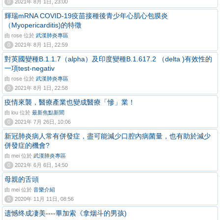
0
2021年 8月 1日, 23:00
輝瑞mRNA COVID-19疫苗接種後青少年心肌心包膜炎
（Myopericarditis)的特徵
由 rose 位於
武漢肺炎專區
0
2021年 8月 1日, 22:59
對英國變種B.1.1.7（alpha）及印度變種B.1.617.2 （delta )有效性的
一項test-negativ
由 rose 位於
武漢肺炎專區
0
2021年 8月 1日, 22:58
疫情來襲，醫療產業也變成醫療「慘」業！
由 lou 位於
最新焦點新聞
0
2021年 7月 26日, 10:06
新冠肺炎病人常有併發症，盡可能減少口腔內病菌量，也有助於減少
併發症的機會?
由 mei 位於
武漢肺炎專區
0
2021年 6月 6日, 14:50
母親的舌頭
由 mei 位於
音樂介紹
0
2020年 11月 11日, 08:56
遗憾终成凄美----畢加索《拿烟斗的男孩)