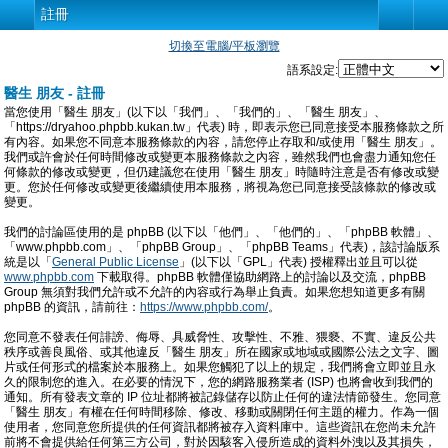
註冊
切換至電腦/平板瀏覽
語系設定:
醫生 朋友 - 註冊
當您使用「醫生 朋友」(以下以「我們」、「我們的」、「醫生 朋友」、
「https://dryahoo.phpbb.kukan.tw」代表) 時，即表示您已同意接受本服務條款之所
有內容。如果您不同意本服務條款的內容，請您停止存取和/或使用「醫生 朋友」。
我們或許會於任何時間修改或變更本服務條款之內容，雖然我們也會盡力通知您任
何條款的修改或變更，但仍建議您在使用「醫生 朋友」時隨時注意是否有修改或變
更。您於任何修改或變更後繼續使用本服務，將視為您已同意接受該條款的修改或
變更。
我們的討論區使用的是 phpBB (以下以「他們」、「他們的」、「phpBB 軟體」、
「www.phpbb.com」、「phpBB Group」、「phpBB Teams」代表)，該討論版系
統是以「
General Public License
」(以下以「GPL」代表) 授權釋出並且可以從
www.phpbb.com
下載取得。phpBB 軟體僅協助網路上的討論以及交流，phpBB
Group 無須對我們允許或不允許的內容或行為舉止負責。如果您想知道更多有關
phpBB 的資訊，請前往：
https://www.phpbb.com/
。
您同意不發表任何誹謗、侮辱、具威脅性、攻擊性、不雅、猥褻、不實、違反公共
秩序或善良風俗、或其他違反「醫生 朋友」所在國家或地域或國際公法之文字、圖
片或任何形式的檔案於本服務上。如果您觸犯了以上的規定，我們將會立即並且永
久的限制您的進入。在必要的情況下，您的網路服務業者 (ISP) 也將會收到我們的
通知。所有發表文章的 IP 位址都將被記錄儲存以防止任何的違法情節發生。您同意
「醫生 朋友」有權在任何時間移除、修改、移動或關閉任何主題的權力。作為一個
使用者，您同意您所提供的任何資訊都將被存入資料庫中。這些資訊在您尚未允許
前將不會提供給任何第三方公司，對於因駭客入侵所造成的資料外洩以及其損失，