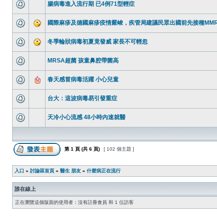
腸病毒進入流行期 已4例71型輕症
國際麻疹及德國麻疹疫情嚴峻，疾管局建議民眾出國前先接種MM
冬季輪狀病毒初夏竟發威 家長不可輕忽
MRSA超菌 孩童鼻腔帶菌高
春天感冒病毒活躍 小心兒童
台大：這波病毒易引發重症
天冷小心流感 48小時內速就醫
第
1
頁 (共
6
頁)
[ 102 個主題 ]
入口
»
討論區首頁
»
醫生 朋友
»
什麼病正在流行
誰在線上
正在瀏覽這個版面的使用者：沒有註冊會員 和 1 位訪客