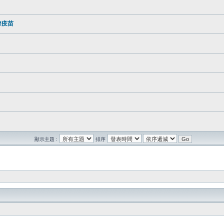
R疫苗
顯示主題 :
排序