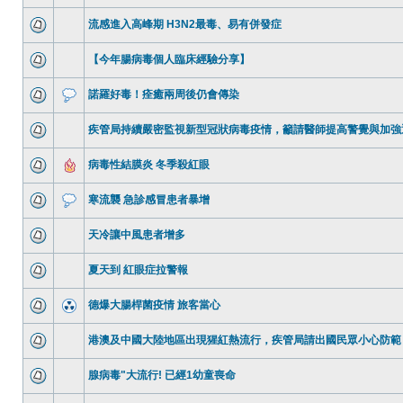
流感進入高峰期 H3N2最毒、易有併發症
【今年腸病毒個人臨床經驗分享】
諾羅好毒！痊癒兩周後仍會傳染
疾管局持續嚴密監視新型冠狀病毒疫情，籲請醫師提高警覺與加強通報 2
病毒性結膜炎 冬季殺紅眼
寒流襲 急診感冒患者暴增
天冷讓中風患者增多
夏天到 紅眼症拉警報
德爆大腸桿菌疫情 旅客當心
港澳及中國大陸地區出現猩紅熱流行，疾管局請出國民眾小心防範
腺病毒"大流行! 已經1幼童喪命