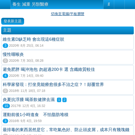
養生 減重 另類醫療
#
切換至電腦/平板瀏覽
發表新主題
主題
維生素D缺乏時 會出現這6種症狀
3
2020年 8月 25日, 06:14
慢性咽喉炎
0
2020年 7月 30日, 08:28
避免肥胖 喝沖泡包 勿超過200卡 選 含纖維質較佳
4
2020年 7月 14日, 09:40
科學家發現：打坐竟能療愈很多不治之症？！顛覆世界
0
2018年 11月 18日, 07:18
炎夏抗浮腫 喝茶飲健脾去濕
1
2
15
2017年 12月 4日, 16:32
運動前後1小時進食 不怕脂肪堆積
3
2016年 9月 4日, 19:59
最排毒的東西居然是它，常吃氣色好、防止頭皮屑，成本只有幾塊錢