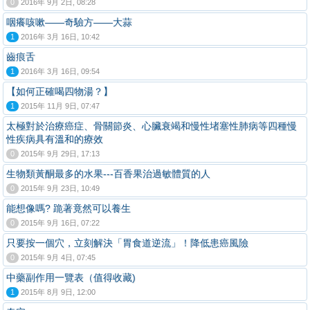
0
2016年 9月 2日, 08:28
咽癢咳嗽——奇驗方——大蒜
1
2016年 3月 16日, 10:42
齒痕舌
1
2016年 3月 16日, 09:54
【如何正確喝四物湯？】
1
2015年 11月 9日, 07:47
太極對於治療癌症、骨關節炎、心臟衰竭和慢性堵塞性肺病等四種慢
性疾病具有溫和的療效
0
2015年 9月 29日, 17:13
生物類黃酮最多的水果---百香果治過敏體質的人
0
2015年 9月 23日, 10:49
能想像嗎? 跪著竟然可以養生
0
2015年 9月 16日, 07:22
只要按一個穴，立刻解決「胃食道逆流」！降低患癌風險
0
2015年 9月 4日, 07:45
中藥副作用一覽表（值得收藏)
1
2015年 8月 9日, 12:00