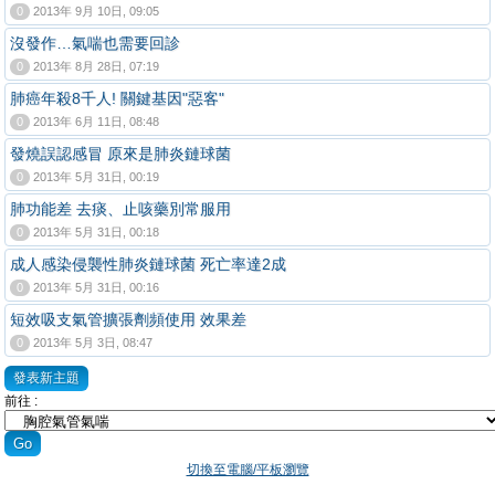
0
2013年 9月 10日, 09:05
沒發作…氣喘也需要回診
0
2013年 8月 28日, 07:19
肺癌年殺8千人! 關鍵基因"惡客"
0
2013年 6月 11日, 08:48
發燒誤認感冒 原來是肺炎鏈球菌
0
2013年 5月 31日, 00:19
肺功能差 去痰、止咳藥別常服用
0
2013年 5月 31日, 00:18
成人感染侵襲性肺炎鏈球菌 死亡率達2成
0
2013年 5月 31日, 00:16
短效吸支氣管擴張劑頻使用 效果差
0
2013年 5月 3日, 08:47
發表新主題
前往 :
切換至電腦/平板瀏覽